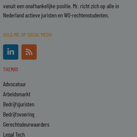
vanuit een onafhankelijke positie. Mr. richt zich op alle in
Nederland actieve juristen en WO-rechtenstudenten.
VOLG MR. OP SOCIAL MEDIA
L
R
i
s
n
s
THEMA'S
k
e
Advocatuur
d
i
Arbeidsmarkt
n
Bedrijfsjuristen
-
Bedrijfsvoering
i
n
Gerechtsdeurwaarders
Legal Tech