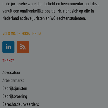
in de juridische wereld en belicht en becommentarieert deze
vanuit een onafhankelijke positie. Mr. richt zich op alle in
Nederland actieve juristen en WO-rechtenstudenten.
VOLG MR. OP SOCIAL MEDIA
L
R
i
s
n
s
THEMA'S
k
e
Advocatuur
d
i
Arbeidsmarkt
n
Bedrijfsjuristen
-
Bedrijfsvoering
i
n
Gerechtsdeurwaarders