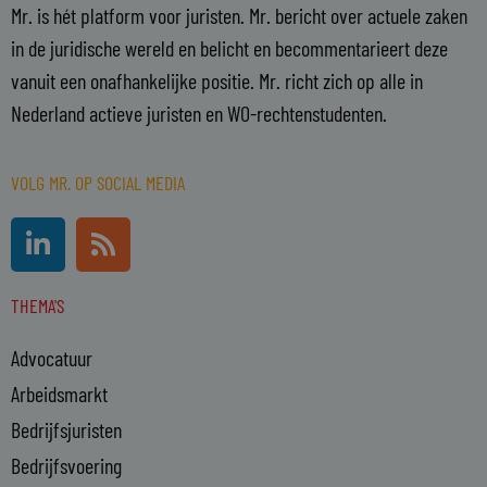
Mr. is hét platform voor juristen. Mr. bericht over actuele zaken
in de juridische wereld en belicht en becommentarieert deze
vanuit een onafhankelijke positie. Mr. richt zich op alle in
Nederland actieve juristen en WO-rechtenstudenten.
VOLG MR. OP SOCIAL MEDIA
L
R
i
s
n
s
THEMA'S
k
e
Advocatuur
d
i
Arbeidsmarkt
n
Bedrijfsjuristen
-
Bedrijfsvoering
i