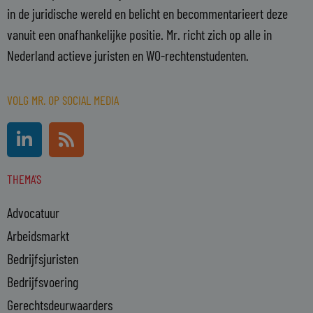
in de juridische wereld en belicht en becommentarieert deze
vanuit een onafhankelijke positie. Mr. richt zich op alle in
Nederland actieve juristen en WO-rechtenstudenten.
VOLG MR. OP SOCIAL MEDIA
L
R
i
s
n
s
THEMA'S
k
e
Advocatuur
d
i
Arbeidsmarkt
n
Bedrijfsjuristen
-
Bedrijfsvoering
i
n
Gerechtsdeurwaarders