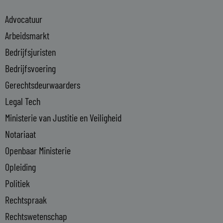
e
Advocatuur
d
i
Arbeidsmarkt
n
Bedrijfsjuristen
-
Bedrijfsvoering
i
n
Gerechtsdeurwaarders
Legal Tech
Ministerie van Justitie en Veiligheid
Notariaat
Openbaar Ministerie
Opleiding
Politiek
Rechtspraak
Rechtswetenschap