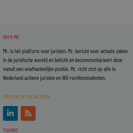
OVER MR.
Mr. is hét platform voor juristen. Mr. bericht over actuele zaken
in de juridische wereld en belicht en becommentarieert deze
vanuit een onafhankelijke positie. Mr. richt zich op alle in
Nederland actieve juristen en WO-rechtenstudenten.
VOLG MR. OP SOCIAL MEDIA
L
R
i
s
n
s
THEMA'S
k