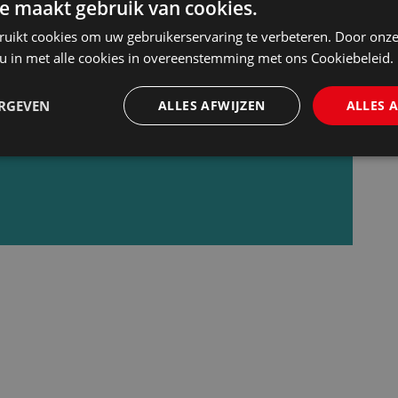
e maakt gebruik van cookies.
ruikt cookies om uw gebruikerservaring te verbeteren. Door onze
 u in met alle cookies in overeenstemming met ons Cookiebeleid.
dag rond de lunch een update van het nieuws
ijzigingen en de recentste vacatures. Meld u
ERGEVEN
ALLES AFWIJZEN
ALLES 
euwsbrief.