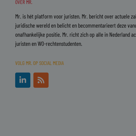
OVER MR.
Mr. is hét platform voor juristen. Mr. bericht over actuele z
juridische wereld en belicht en becommentarieert deze vanu
onafhankelijke positie. Mr. richt zich op alle in Nederland a
juristen en WO-rechtenstudenten.
VOLG MR. OP SOCIAL MEDIA
L
R
i
s
n
s
k
e
d
i
n