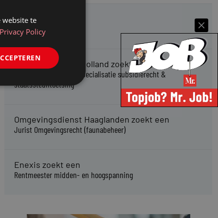
Kifid zoekt een
 website te
Jurist- secretaris
Privacy Policy
ACCEPTEREN
Provincie Noord-Holland zoekt een
Jurist bestuursrecht specialisatie subsidierecht &
staatssteuntoetsing
Omgevingsdienst Haaglanden zoekt een
Jurist Omgevingsrecht (faunabeheer)
Enexis zoekt een
Rentmeester midden- en hoogspanning