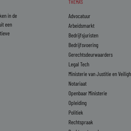
THEMA'S
aken in de
Advocatuur
it een
Arbeidsmarkt
ctieve
Bedrijfsjuristen
Bedrijfsvoering
Gerechtsdeurwaarders
Legal Tech
Ministerie van Justitie en Veilig
Notariaat
Openbaar Ministerie
Opleiding
Politiek
Rechtspraak