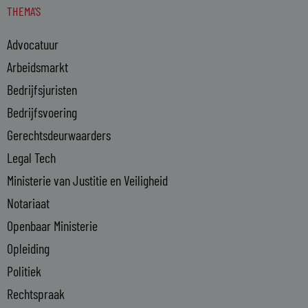
THEMA'S
k
e
Advocatuur
d
i
Arbeidsmarkt
n
Bedrijfsjuristen
-
Bedrijfsvoering
i
n
Gerechtsdeurwaarders
Legal Tech
Ministerie van Justitie en Veiligheid
Notariaat
Openbaar Ministerie
Opleiding
Politiek
Rechtspraak