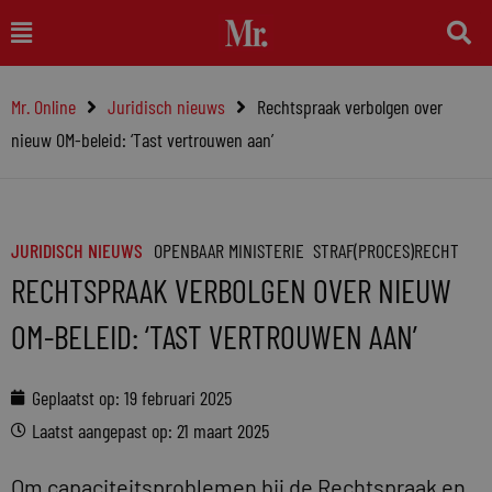
Ga
Main
naar
Menu
de
Mr. Online
Juridisch nieuws
Rechtspraak verbolgen over
inhoud
nieuw OM-beleid: ‘Tast vertrouwen aan’
JURIDISCH NIEUWS
OPENBAAR MINISTERIE
STRAF(PROCES)RECHT
RECHTSPRAAK VERBOLGEN OVER NIEUW
OM-BELEID: ‘TAST VERTROUWEN AAN’
Geplaatst op:
19 februari 2025
Laatst aangepast op: 21 maart 2025
Om capaciteitsproblemen bij de Rechtspraak en