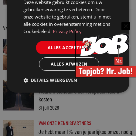
3 augustus 2026
Deze website gebruikt cookies om uw
gebruikerservaring te verbeteren. Door
onze website te gebruiken, stemt u in met
alle cookies in overeenstemming met ons
Van onze kennispartners
Cookiebeleid.
Privacy Policy
VAN ONZE KENNISPARTNERS
ALLES ACCEPTEREN
Martin Woodward: waarom geen enkel
advocatenkantoor hetzelfde kan blijven
ALLES AFWIJZEN
4 augustus 2026
DETAILS WEERGEVEN
VAN ONZE KENNISPARTNERS
Waarom standaard carrièrepaden talent
kosten
31 juli 2026
VAN ONZE KENNISPARTNERS
Je hebt maar 1% van je jaarlijkse omzet nodig