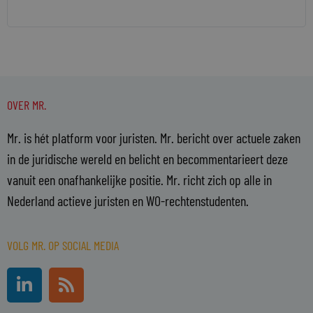
OVER MR.
Mr. is hét platform voor juristen. Mr. bericht over actuele zaken
in de juridische wereld en belicht en becommentarieert deze
vanuit een onafhankelijke positie. Mr. richt zich op alle in
Nederland actieve juristen en WO-rechtenstudenten.
VOLG MR. OP SOCIAL MEDIA
L
R
i
s
n
s