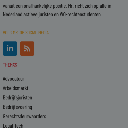
vanuit een onafhankelijke positie. Mr. richt zich op alle in
Nederland actieve juristen en WO-rechtenstudenten.
VOLG MR. OP SOCIAL MEDIA
L
R
i
s
n
s
THEMA'S
k
e
Advocatuur
d
i
Arbeidsmarkt
n
Bedrijfsjuristen
-
Bedrijfsvoering
i
n
Gerechtsdeurwaarders
Legal Tech