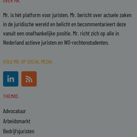
OVER MR.
Mr. is hét platform voor juristen. Mr. bericht over actuele zaken
in de juridische wereld en belicht en becommentarieert deze
vanuit een onafhankelijke positie. Mr. richt zich op alle in
Nederland actieve juristen en WO-rechtenstudenten.
VOLG MR. OP SOCIAL MEDIA
L
R
i
s
n
s
THEMA'S
k
e
Advocatuur
d
i
Arbeidsmarkt
n
Bedrijfsjuristen
-