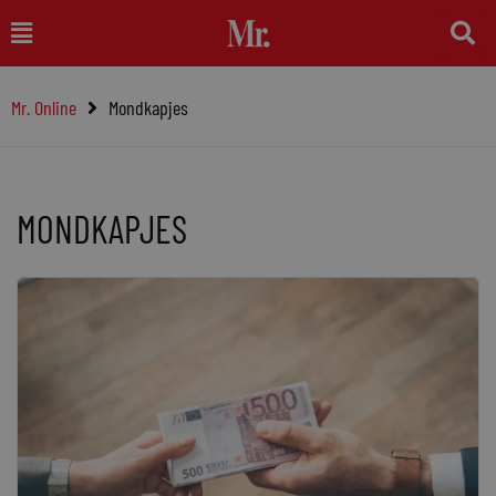
Ga
Main
naar
Menu
de
Mr. Online
Mondkapjes
inhoud
MONDKAPJES