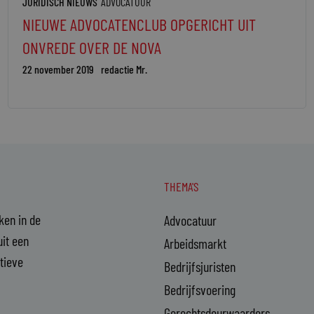
JURIDISCH NIEUWS
ADVOCATUUR
NIEUWE ADVOCATENCLUB OPGERICHT UIT
ONVREDE OVER DE NOVA
22 november 2019
redactie Mr.
THEMA'S
aken in de
Advocatuur
it een
Arbeidsmarkt
ctieve
Bedrijfsjuristen
Bedrijfsvoering
Gerechtsdeurwaarders