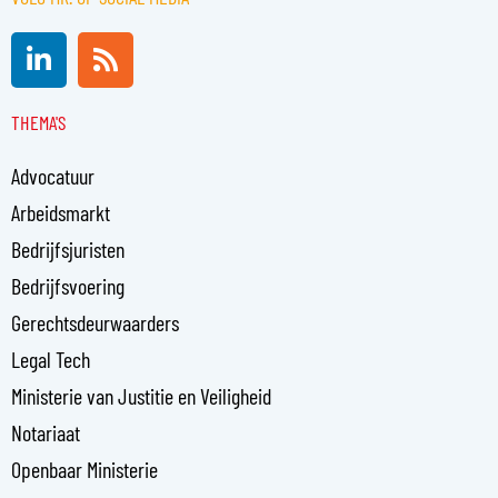
L
R
i
s
n
s
THEMA'S
k
e
Advocatuur
d
i
Arbeidsmarkt
n
Bedrijfsjuristen
-
Bedrijfsvoering
i
n
Gerechtsdeurwaarders
Legal Tech
Ministerie van Justitie en Veiligheid
Notariaat
Openbaar Ministerie