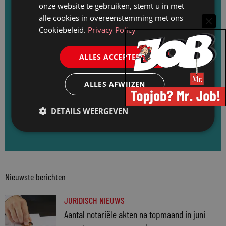
onze website te gebruiken, stemt u in met
Abonneer u op de Mr. nieuwsbrief: elke
alle cookies in overeenstemming met ons
dinsdag rond de lunch een update van het
Cookiebeleid.
Privacy Policy
nieuws van de afgelopen week, de laatste
loopbaanwijzigingen en de recentste
ALLES ACCEPTEREN
vacatures. Meld u direct aan en ontvang
ALLES AFWIJZEN
elke dinsdag de Mr. nieuwsbrief.
DETAILS WEERGEVEN
Aanmelden voor de Mr. nieuwsbrief
Nieuwste berichten
JURIDISCH NIEUWS
Aantal notariële akten na topmaand in juni