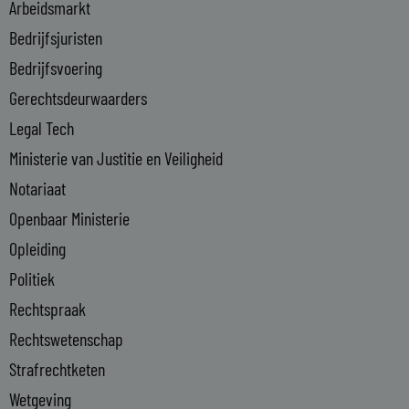
i
Arbeidsmarkt
n
Bedrijfsjuristen
-
Bedrijfsvoering
i
n
Gerechtsdeurwaarders
Legal Tech
Ministerie van Justitie en Veiligheid
Notariaat
Openbaar Ministerie
Opleiding
Politiek
Rechtspraak
Rechtswetenschap
Strafrechtketen
Wetgeving