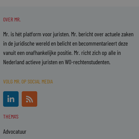
OVER MR.
Mr. is hét platform voor juristen. Mr. bericht over actuele zaken
in de juridische wereld en belicht en becommentarieert deze
vanuit een onafhankelijke positie. Mr. richt zich op alle in
Nederland actieve juristen en WO-rechtenstudenten.
VOLG MR. OP SOCIAL MEDIA
L
R
i
s
n
s
THEMA'S
k
e
Advocatuur
d