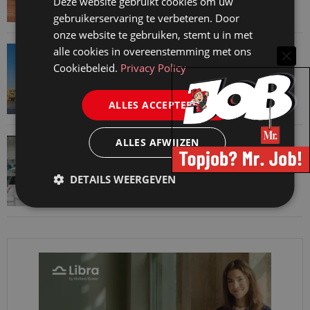
Deze website gebruikt cookies om uw
4 maart 2026
gebruikerservaring te verbeteren. Door
onze website te gebruiken, stemt u in met
VAN ONZE KENNISPARTNERS
alle cookies in overeenstemming met ons
Cookiebeleid.
Privacy Policy
Honderd uur in tien minuten: hoe AI boutique
kantoren een voorsprong geeft
ALLES ACCEPTEREN
4 maart 2026
VAN ONZE KENNISPARTNERS
ALLES AFWIJZEN
AI voor advocaten: wat agentische AI echt
betekent voor uw praktijk
DETAILS WEERGEVEN
18 februari 2026