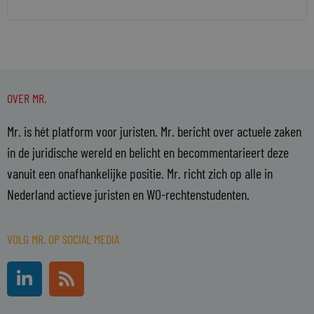
OVER MR.
Mr. is hét platform voor juristen. Mr. bericht over actuele zaken
in de juridische wereld en belicht en becommentarieert deze
vanuit een onafhankelijke positie. Mr. richt zich op alle in
Nederland actieve juristen en WO-rechtenstudenten.
VOLG MR. OP SOCIAL MEDIA
L
R
i
s
n
s