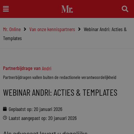
Ga
Main
naar
Menu
de
Mr. Online
Van onze kennispartners
Webinar Andri: Acties &
inhoud
Templates
Partnerbijdrage van
Andri
Partnerbijdragen vallen buiten de redactionele verantwoordelijkheid
WEBINAR ANDRI: ACTIES & TEMPLATES
Geplaatst op:
20 januari 2026
Laatst aangepast op: 20 januari 2026
Als advocaat levert u dagelijks