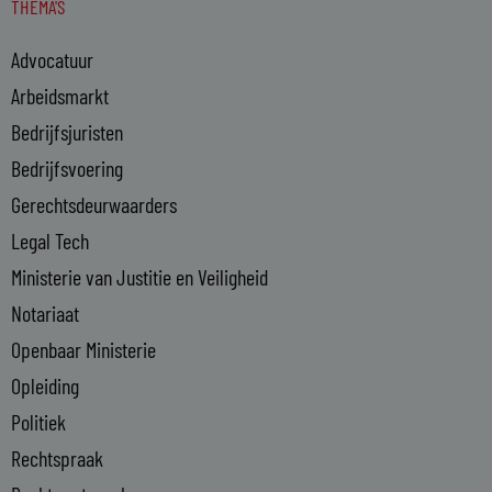
THEMA'S
k
e
Advocatuur
d
i
Arbeidsmarkt
n
Bedrijfsjuristen
-
Bedrijfsvoering
i
n
Gerechtsdeurwaarders
Legal Tech
Ministerie van Justitie en Veiligheid
Notariaat
Openbaar Ministerie
Opleiding
Politiek
Rechtspraak