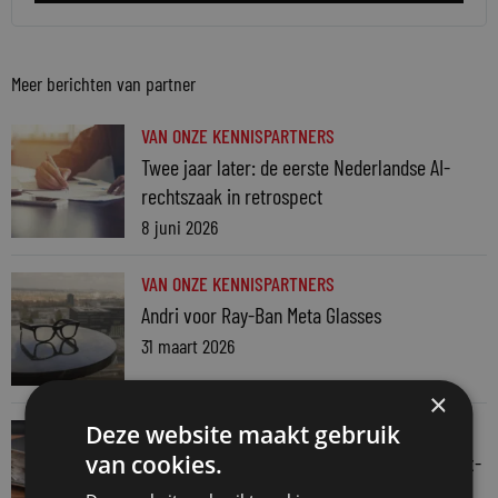
Meer berichten van partner
VAN ONZE KENNISPARTNERS
Twee jaar later: de eerste Nederlandse AI-
rechtszaak in retrospect
8 juni 2026
VAN ONZE KENNISPARTNERS
Andri voor Ray-Ban Meta Glasses
31 maart 2026
×
VAN ONZE KENNISPARTNERS
Deze website maakt gebruik
Waarom wij Andri ai laten pentesten door Fox-
van cookies.
IT