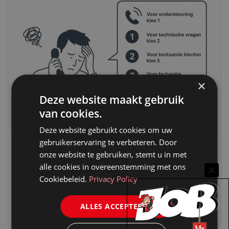
×
Deze website maakt gebruik
van cookies.
Deze website gebruikt cookies om uw
gebruikerservaring te verbeteren. Door
VAN ONZE KENNISPARTNERS
onze website te gebruiken, stemt u in met
HOE ADVOCATENKANTOREN HUN
alle cookies in overeenstemming met ons
Cookiebeleid.
Privacy Policy
WINSTGEVENDHEID MET AI STERK KUNNEN
VERHOGEN
ALLES ACCEPTEREN
1 juni 2026
Legal PA