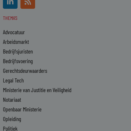
i
s
n
s
THEMA'S
k
e
Advocatuur
d
i
Arbeidsmarkt
n
Bedrijfsjuristen
-
Bedrijfsvoering
i
n
Gerechtsdeurwaarders
Legal Tech
Ministerie van Justitie en Veiligheid
Notariaat
Openbaar Ministerie
Opleiding
Politiek