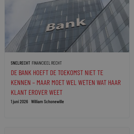
SNELRECHT
FINANCIEEL RECHT
DE BANK HOEFT DE TOEKOMST NIET TE
KENNEN – MAAR MOET WEL WETEN WAT HAAR
KLANT EROVER WEET
1 juni 2026
William Schonewille