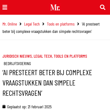
Ga
Main
naar
Menu
de
Mr. Online
Legal Tech
Tools en platforms
‘AI presteert
inhoud
beter bij complexe vraagstukken dan simpele rechtsvragen’
JURIDISCH NIEUWS
,
LEGAL TECH
,
TOOLS EN PLATFORMS
BEDRIJFSVOERING
‘AI PRESTEERT BETER BIJ COMPLEXE
VRAAGSTUKKEN DAN SIMPELE
RECHTSVRAGEN’
Geplaatst op:
21 februari 2025