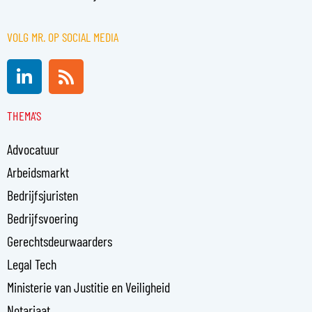
VOLG MR. OP SOCIAL MEDIA
L
R
i
s
n
s
THEMA'S
k
e
Advocatuur
d
i
Arbeidsmarkt
n
Bedrijfsjuristen
-
Bedrijfsvoering
i
n
Gerechtsdeurwaarders
Legal Tech
Ministerie van Justitie en Veiligheid
Notariaat