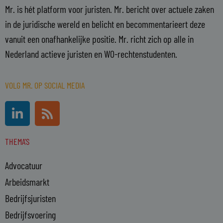
Mr. is hét platform voor juristen. Mr. bericht over actuele zaken
in de juridische wereld en belicht en becommentarieert deze
vanuit een onafhankelijke positie. Mr. richt zich op alle in
Nederland actieve juristen en WO-rechtenstudenten.
VOLG MR. OP SOCIAL MEDIA
L
R
i
s
n
s
THEMA'S
k
e
Advocatuur
d
i
Arbeidsmarkt
n
Bedrijfsjuristen
-
Bedrijfsvoering
i