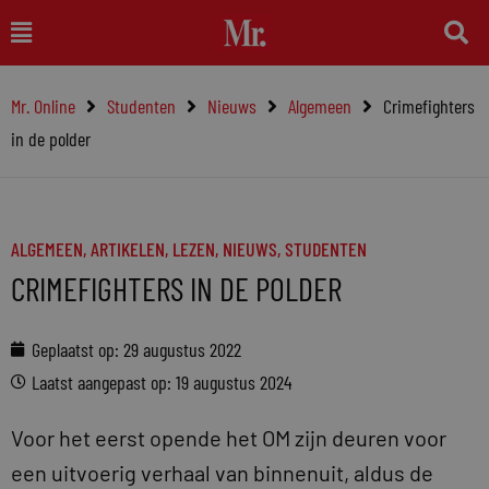
Ga
Main
naar
Menu
de
Mr. Online
Studenten
Nieuws
Algemeen
Crimefighters
inhoud
in de polder
ALGEMEEN
,
ARTIKELEN
,
LEZEN
,
NIEUWS
,
STUDENTEN
CRIMEFIGHTERS IN DE POLDER
Geplaatst op:
29 augustus 2022
Laatst aangepast op: 19 augustus 2024
Voor het eerst opende het OM zijn deuren voor
een uitvoerig verhaal van binnenuit, aldus de