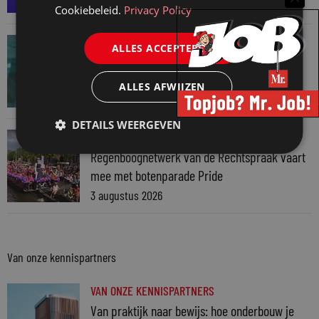
4 augustus 2026
Cookiebeleid.
Privacy Policy
JURIDISCH NIEUWS
ALLES ACCEPTEREN
Hugo Nieuwenhuizen over puzzels, puzzelen
en taalvondsten
ALLES AFWIJZEN
3 augustus 2026
DETAILS WEERGEVEN
JURIDISCH NIEUWS
Regenboognetwerk van de Rechtspraak vaart
mee met botenparade Pride
3 augustus 2026
Van onze kennispartners
VAN ONZE KENNISPARTNERS
Van praktijk naar bewijs: hoe onderbouw je