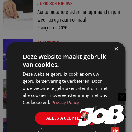
JURIDISCH NIEUWS
Aantal notariële akten na topmaand in juni
weer terug naar normaal
6 augustus 2026
SNELRECHT
×
AI-muziekaanbieder maakt inbreuk op
Deze website maakt gebruik
auteursrecht
van cookies.
4 augustus 2026
Deze website gebruikt cookies om uw
gebruikerservaring te verbeteren. Door
JURIDISCH NIEUWS
onze website te gebruiken, stemt u in met
Regenboognetwerk van de Rechtspraak vaart
alle cookies in overeenstemming met ons
mee met botenparade Pride
Cookiebeleid.
Privacy Policy
3 augustus 2026
ALLES ACCEPTEREN
JURIDISCH NIEUWS
Verschoningsgerechtigde info gemaakt door