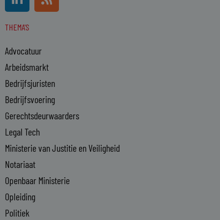
i
s
n
s
THEMA'S
k
e
Advocatuur
d
i
Arbeidsmarkt
n
Bedrijfsjuristen
-
Bedrijfsvoering
i
n
Gerechtsdeurwaarders
Legal Tech
Ministerie van Justitie en Veiligheid
Notariaat
Openbaar Ministerie
Opleiding
Politiek