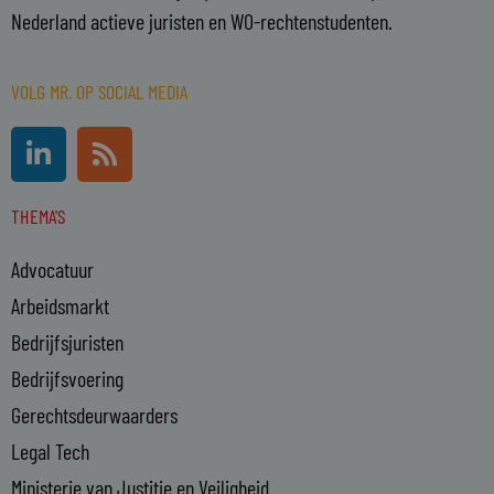
Nederland actieve juristen en WO-rechtenstudenten.
VOLG MR. OP SOCIAL MEDIA
L
R
i
s
n
s
THEMA'S
k
e
Advocatuur
d
i
Arbeidsmarkt
n
Bedrijfsjuristen
-
Bedrijfsvoering
i
n
Gerechtsdeurwaarders
Legal Tech
Ministerie van Justitie en Veiligheid