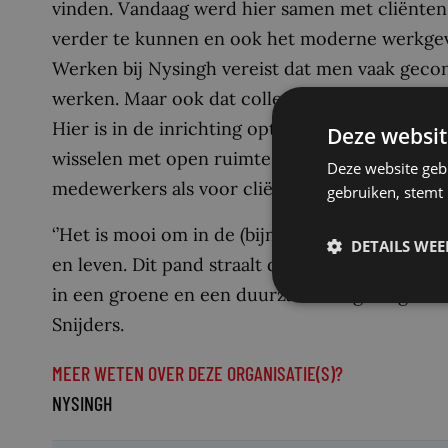
vinden. Vandaag werd hier samen met cliënten
verder te kunnen en ook het moderne werkgev
Werken bij Nysingh vereist dat men vaak geco
werken. Maar ook dat collega’s en cliënten e
Hier is in de inrichting optimaal aandacht aan
Deze websit
wisselen met open ruimtes en gezellige zitjes.
Deze website geb
medewerkers als voor cliënten.”
gebruiken, stemt
‘’Het is mooi om in de (bijna) vierde economi
DETAILS WE
en leven. Dit pand straalt dit heel erg uit. Let
in een groene en een duurzame omgeving die he
Snijders.
MEER WETEN OVER DEZE ORGANISATIE(S)?
NYSINGH