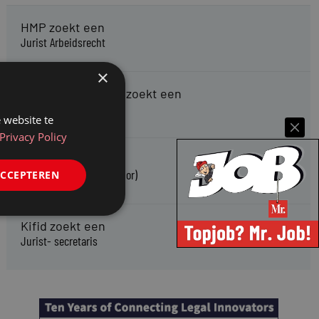
HMP zoekt een
Jurist Arbeidsrecht
×
Gemeente Meppel zoekt een
Juridisch Adviseur
 website te
Privacy Policy
CAOP zoekt een
Juridisch adviseur (junior)
ACCEPTEREN
Kifid zoekt een
Jurist- secretaris