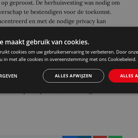
 op geproost. De herhuisvesting was nodig om
erschap te bestendigen voor de toekomst.
ncentreerd en met de nodige privacy kan
lkaar kunnen ontmoeten om samen te werken.
 gegeven door besloten werkplekken af te
e maakt gebruik van cookies.
 ‘Thuiskomen bij Nysingh’ zowel voor
ruikt cookies om uw gebruikerservaring te verbeteren. Door onze
 u in met alle cookies in overeenstemming met ons Cookiebeleid.
sche regio van Nederland te wonen, te werken
ERGEVEN
ALLES AFWIJZEN
ALLES 
terlijk en figuurlijk werkt Nysingh op topniveau
lemaal past bij Zwolle’’, aldus burgemeester