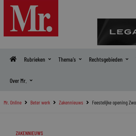
Ga
naar
de
inhoud
Rubrieken
Thema’s
Rechtsgebieden
Over Mr.
Mr. Online
Beter werk
Zakennieuws
Feestelijke opening Zw
ZAKENNIEUWS