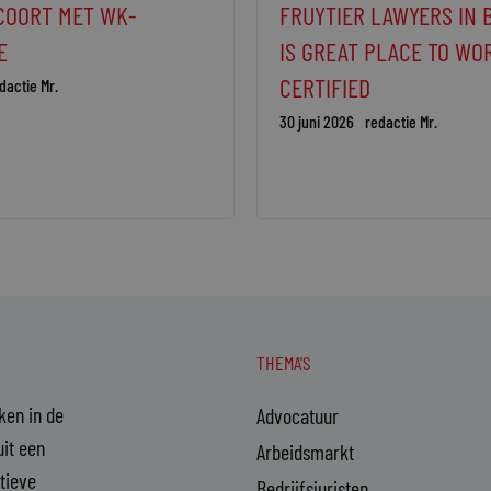
COORT MET WK-
FRUYTIER LAWYERS IN 
E
IS GREAT PLACE TO WO
CERTIFIED
dactie Mr.
30 juni 2026
redactie Mr.
THEMA'S
aken in de
Advocatuur
it een
Arbeidsmarkt
ctieve
Bedrijfsjuristen