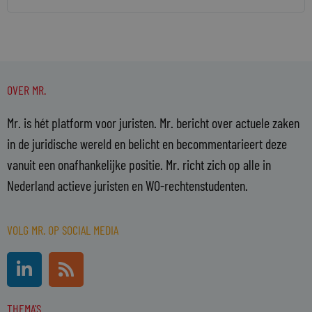
OVER MR.
Mr. is hét platform voor juristen. Mr. bericht over actuele zaken
in de juridische wereld en belicht en becommentarieert deze
vanuit een onafhankelijke positie. Mr. richt zich op alle in
Nederland actieve juristen en WO-rechtenstudenten.
VOLG MR. OP SOCIAL MEDIA
L
R
i
s
n
s
THEMA'S
k