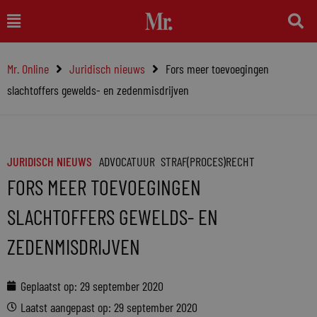
Ga
Main
naar
Menu
de
Mr. Online
Juridisch nieuws
Fors meer toevoegingen
inhoud
slachtoffers gewelds- en zedenmisdrijven
JURIDISCH NIEUWS
ADVOCATUUR
STRAF(PROCES)RECHT
FORS MEER TOEVOEGINGEN
SLACHTOFFERS GEWELDS- EN
ZEDENMISDRIJVEN
Geplaatst op:
29 september 2020
Laatst aangepast op: 29 september 2020