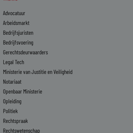
e
Advocatuur
d
i
Arbeidsmarkt
n
Bedrijfsjuristen
-
Bedrijfsvoering
i
n
Gerechtsdeurwaarders
Legal Tech
Ministerie van Justitie en Veiligheid
Notariaat
Openbaar Ministerie
Opleiding
Politiek
Rechtspraak
Rechtswetenschap