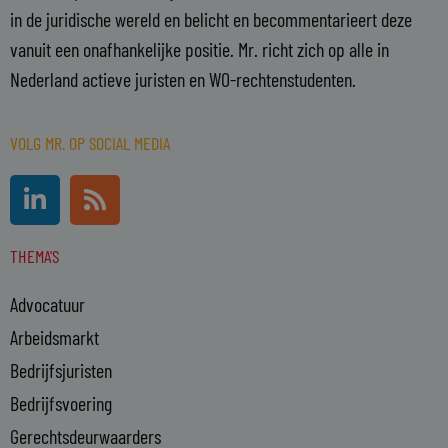
in de juridische wereld en belicht en becommentarieert deze
vanuit een onafhankelijke positie. Mr. richt zich op alle in
Nederland actieve juristen en WO-rechtenstudenten.
VOLG MR. OP SOCIAL MEDIA
L
R
i
s
n
s
THEMA'S
k
e
Advocatuur
d
i
Arbeidsmarkt
n
Bedrijfsjuristen
-
Bedrijfsvoering
i
n
Gerechtsdeurwaarders