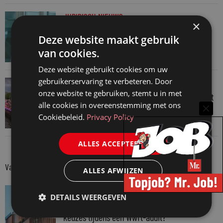
JURIDISCH NIEUWS
×
Hugo Nieuwenhuizen over puzzels, puzzelen
Deze website maakt gebruik
en taalvondsten
van cookies.
3 augustus 2026
Deze website gebruikt cookies om uw
gebruikerservaring te verbeteren. Door
JURIDISCH NIEUWS
onze website te gebruiken, stemt u in met
Regenboognetwerk van de Rechtspraak vaart
alle cookies in overeenstemming met ons
mee met botenparade Pride
Cookiebeleid.
Privacy Policy
3 augustus 2026
ALLES ACCEPTEREN
Van onze kennispartners
ALLES AFWIJZEN
VAN ONZE KENNISPARTNERS
DETAILS WEERGEVEN
Van praktijk naar bewijs: hoe onderbouw je
keuzes tijdens een Wwft-audit?