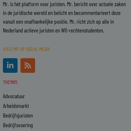
Mr. is hét platform voor juristen. Mr. bericht over actuele zaken
in de juridische wereld en belicht en becommentarieert deze
vanuit een onafhankelijke positie. Mr. richt zich op alle in
Nederland actieve juristen en WO-rechtenstudenten.
VOLG MR. OP SOCIAL MEDIA
L
R
i
s
n
s
THEMA'S
k
e
Advocatuur
d
i
Arbeidsmarkt
n
Bedrijfsjuristen
-
Bedrijfsvoering
i