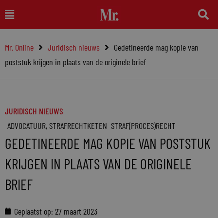
Ga
Main
naar
Menu
de
Mr. Online
Juridisch nieuws
Gedetineerde mag kopie van
inhoud
poststuk krijgen in plaats van de originele brief
JURIDISCH NIEUWS
ADVOCATUUR
,
STRAFRECHTKETEN
STRAF(PROCES)RECHT
GEDETINEERDE MAG KOPIE VAN POSTSTUK
KRIJGEN IN PLAATS VAN DE ORIGINELE
BRIEF
Geplaatst op:
27 maart 2023