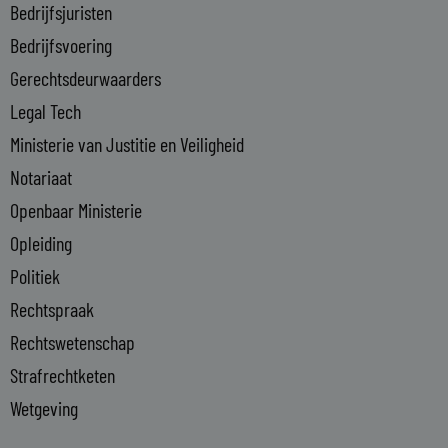
n
Bedrijfsjuristen
-
Bedrijfsvoering
i
n
Gerechtsdeurwaarders
Legal Tech
Ministerie van Justitie en Veiligheid
Notariaat
Openbaar Ministerie
Opleiding
Politiek
Rechtspraak
Rechtswetenschap
Strafrechtketen
Wetgeving