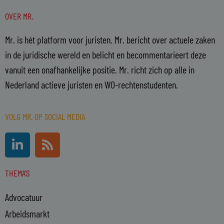
OVER MR.
Mr. is hét platform voor juristen. Mr. bericht over actuele zaken
in de juridische wereld en belicht en becommentarieert deze
vanuit een onafhankelijke positie. Mr. richt zich op alle in
Nederland actieve juristen en WO-rechtenstudenten.
VOLG MR. OP SOCIAL MEDIA
L
R
i
s
n
s
THEMA'S
k
e
Advocatuur
d
i
Arbeidsmarkt