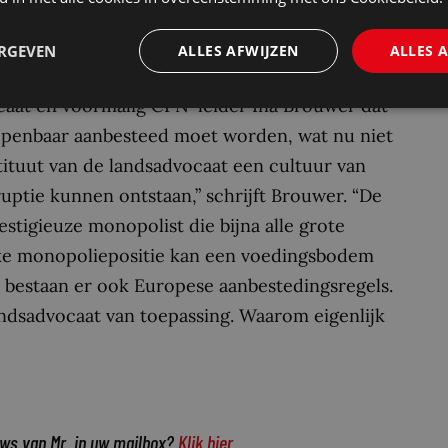
ERGEVEN
ALLES AFWIJZEN
ALLES 
Dam op
mr-online
dat hij zich wel zorgen maakt.
caat en voormalig CPN-leider Ina Brouwer dat
openbaar aanbesteed moet worden, wat nu niet
instituut van de landsadvocaat een cultuur van
uptie kunnen ontstaan,” schrijft Brouwer. “De
stigieuze monopolist die bijna alle grote
jke monopoliepositie kan een voedingsbodem
m bestaan er ook Europese aanbestedingsregels.
andsadvocaat van toepassing. Waarom eigenlijk
uws van Mr. in uw mailbox?
Klik hier