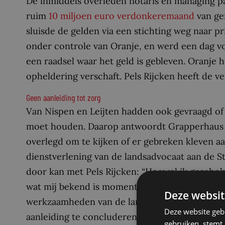
De inmiddels overleden notaris en managing pa
ruim
10 miljoen euro
verdonkeremaand
van ge
sluisde de gelden via een stichting weg naar pr
onder controle van Oranje, en werd een dag vo
een raadsel waar het geld is gebleven. Oranje 
opheldering verschaft. Pels Rijcken heeft de 
Geen aanleiding tot zorg
Van Nispen en Leijten hadden ook gevraagd of d
moet houden. Daarop antwoordt Grapperhaus da
overlegd om te kijken of er gebreken kleven a
dienstverlening van de landsadvocaat aan de St
door kan met Pels Rijcken: “Hoewel ik geschok
wat mij bekend is momenteel geen aanleiding to
Deze websit
werkzaamheden van de landsadvocaat voor de S
Deze website geb
aanleiding te concluderen dat de landsadvoca
gebruiken, stemt