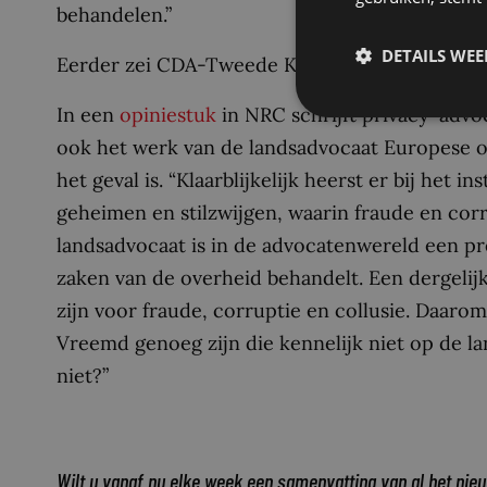
behandelen.”
DETAILS WE
Eerder zei CDA-Tweede Kamerlid Chris van 
In een
opiniestuk
in NRC schrijft privacy-advo
ook het werk van de landsadvocaat Europese 
het geval is. “Klaarblijkelijk heerst er bij het 
geheimen en stilzwijgen, waarin fraude en corr
landsadvocaat is in de advocatenwereld een pre
zaken van de overheid behandelt. Een dergeli
zijn voor fraude, corruptie en collusie. Daaro
Vreemd genoeg zijn die kennelijk niet op de l
niet?”
Wilt u vanaf nu elke week een samenvatting van al het nie