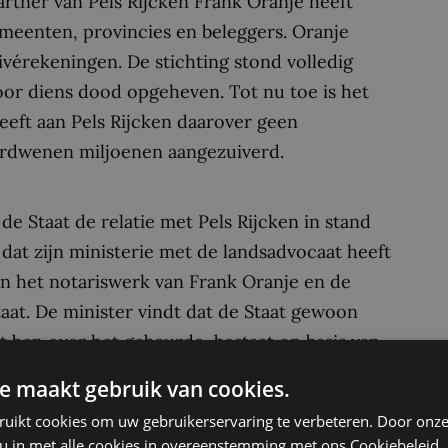
rtner van Pels Rijcken Frank Oranje heeft
meenten, provincies en beleggers. Oranje
ivérekeningen. De stichting stond volledig
or diens dood opgeheven. Tot nu toe is het
heeft aan Pels Rijcken daarover geen
verdwenen miljoenen aangezuiverd.
e Staat de relatie met Pels Rijcken in stand
t zijn ministerie met de landsadvocaat heeft
an het notariswerk van Frank Oranje en de
aat. De minister vindt dat de Staat gewoon
t ben over het gebeurde, bestaat op basis van
t zorg over de kwaliteit en legitimiteit van de
e maakt gebruik van cookies.
taat. Er is derhalve op dit moment geen
ruikt cookies om uw gebruikerservaring te verbeteren. Door onze
at geen zaken meer voor de Staat zou kunnen
 u in met alle cookies in overeenstemming met ons Cookiebeleid.