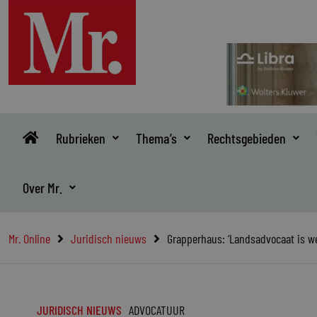
Ga
naar
de
inhoud
Rubrieken
Thema’s
Rechtsgebieden
Over Mr.
Mr. Online
Juridisch nieuws
Grapperhaus: ‘Landsadvocaat is wé
JURIDISCH NIEUWS
ADVOCATUUR