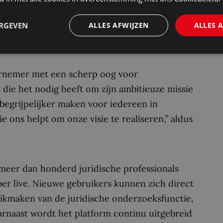
: “Onze ambitie is dat Zeno uitgroeit tot hét
 mikken op snelheid, maar onze focus ligt
ERGEVEN
ALLES AFWIJZEN
ALLES 
rnemer met een scherp oog voor
 die het nodig heeft om zijn ambitieuze missie
 begrijpelijker maken voor iedereen in
e ons helpt om onze visie te realiseren,” aldus
n meer dan honderd juridische professionals
er live. Nieuwe gebruikers kunnen zich direct
uikmaken van de juridische onderzoeksfunctie,
arnaast wordt het platform continu uitgebreid