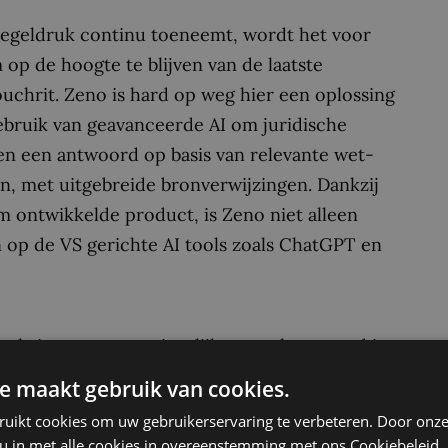
 regeldruk continu toeneemt, wordt het voor
 op de hoogte te blijven van de laatste
chrit. Zeno is hard op weg hier een oplossing
ebruik van geavanceerde AI om juridische
en een antwoord op basis van relevante wet-
en, met uitgebreide bronverwijzingen. Dankzij
m ontwikkelde product, is Zeno niet alleen
op de VS gerichte AI tools zoals ChatGPT en
chrit, met respectievelijk een achtergrond in
n een duidelijk onderscheid tussen Zeno en
e maakt gebruik van cookies.
rond opgebouwd met de Nederlandse juridische
ruikt cookies om uw gebruikerservaring te verbeteren. Door onze
oor is ons platform nauwkeuriger en relevanter
 u in met alle cookies in overeenstemming met ons Cookiebeleid.