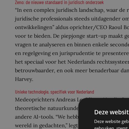
Zeno: de nieuwe standaard in juridisch onderzoek
“In een complex juridisch landschap, waar de
juridische professionals steeds uitdagender om
ontwikkelingen” aldus oprichter/CEO Raoul Bou
voor te bieden. De piepjonge start-up maakt g
vragen te analyseren en binnen enkele second
en regelgeving en jurisprudentie te presenter
het speciaal voor het Nederlands rechtssystee
betrouwbaarder, en ook meer benaderbaar dan 
Harvey.
Unieke technologie, specifiek voor Nederland
Medeoprichters Andreas Lepidis en Nordin Bou
theoretische natuurkunde en AI-research, zie
Deze websit
andere AI-tools. “We hebben Zeno vanaf de g
Deze website geb
wereld in gedachten,” legt Andreas uit. “Daard
gebruiken, stemt