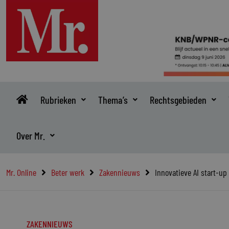
Ga
naar
de
inhoud
Rubrieken
Thema’s
Rechtsgebieden
Over Mr.
Mr. Online
Beter werk
Zakennieuws
Innovatieve AI start-up
ZAKENNIEUWS