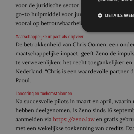
voor de juridische sector hier.” Nordin vult aan
go-to hulpmiddel voor juridisch onderzoek. We
DETAILS WE
vooral op betrouwbaarheid en transparantie”.
Maatschappelijke impact als drijfveer
De betrokkenheid van Chris Oomen, een onde
maatschappelijke impact, geeft Zeno de impuls
te verwezenlijken: het recht toegankelijker en
Nederland. “Chris is een waardevolle partner di
Raoul.
Lancering en toekomstplannen
Na succesvolle pilots in maart en april, waari
hebben deelgenomen, is Zeno sinds 16 septemb
aanmelden via
https://zeno.law
en gratis gebr
met een wekelijkse toekenning van credits. Da