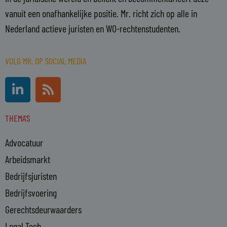
vanuit een onafhankelijke positie. Mr. richt zich op alle in
Nederland actieve juristen en WO-rechtenstudenten.
VOLG MR. OP SOCIAL MEDIA
L
R
i
s
n
s
THEMA'S
k
e
Advocatuur
d
i
Arbeidsmarkt
n
Bedrijfsjuristen
-
Bedrijfsvoering
i
n
Gerechtsdeurwaarders
Legal Tech