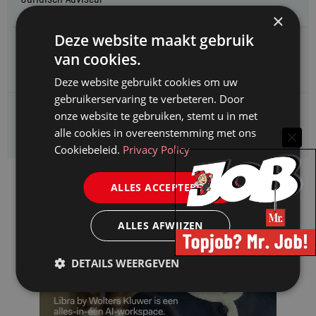
×
Deze website maakt gebruik
CAOP zoekt een
van cookies.
Juridisch adviseur (junior)
Deze website gebruikt cookies om uw
gebruikerservaring te verbeteren. Door
Kifid zoekt een
onze website te gebruiken, stemt u in met
Jurist- secretaris
alle cookies in overeenstemming met ons
Cookiebeleid.
Privacy Policy
ALLES ACCEPTEREN
ALLES AFWIJZEN
DETAILS WEERGEVEN