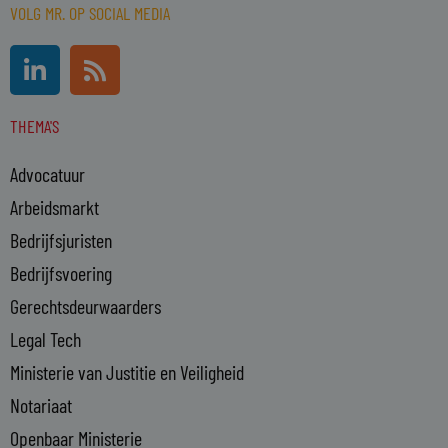
VOLG MR. OP SOCIAL MEDIA
L
R
i
s
n
s
THEMA'S
k
e
Advocatuur
d
i
Arbeidsmarkt
n
Bedrijfsjuristen
-
Bedrijfsvoering
i
n
Gerechtsdeurwaarders
Legal Tech
Ministerie van Justitie en Veiligheid
Notariaat
Openbaar Ministerie