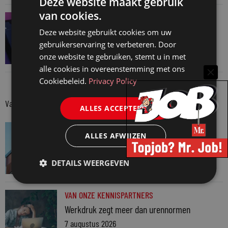
Deze website maakt gebruik
van cookies.
JURIDISCH NIEUWS
Verschoningsgerechtigde info gemaakt door
Deze website gebruikt cookies om uw
AI? Dan niet langer vertrouwelijk
gebruikerservaring te verbeteren. Door
onze website te gebruiken, stemt u in met
31 juli 2026
alle cookies in overeenstemming met ons
Cookiebeleid.
Privacy Policy
Van onze kennispartners
ALLES ACCEPTEREN
VAN ONZE KENNISPARTNERS
ALLES AFWIJZEN
Van praktijk naar bewijs: hoe onderbouw je
keuzes tijdens een Wwft-audit?
DETAILS WEERGEVEN
7 augustus 2026
VAN ONZE KENNISPARTNERS
Werkdruk zegt meer dan urennormen
7 augustus 2026