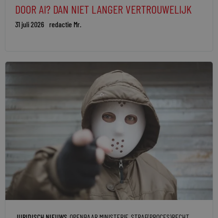
DOOR AI? DAN NIET LANGER VERTROUWELIJK
31 juli 2026
redactie Mr.
JURIDISCH NIEUWS
OPENBAAR MINISTERIE
STRAF(PROCES)RECHT