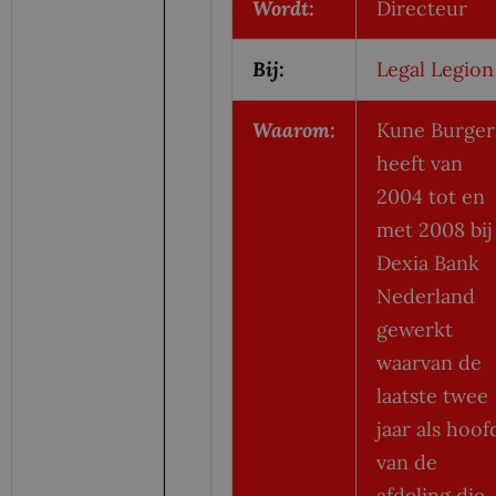
Wordt:
Directeur
Bij:
Legal Legion
Waarom:
Kune Burger
heeft van
2004 tot en
met 2008 bij
Dexia Bank
Nederland
gewerkt
waarvan de
laatste twee
jaar als hoof
van de
afdeling die