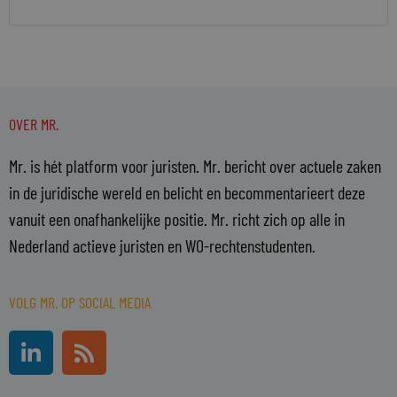
OVER MR.
Mr. is hét platform voor juristen. Mr. bericht over actuele zaken
in de juridische wereld en belicht en becommentarieert deze
vanuit een onafhankelijke positie. Mr. richt zich op alle in
Nederland actieve juristen en WO-rechtenstudenten.
VOLG MR. OP SOCIAL MEDIA
L
R
i
s
n
s