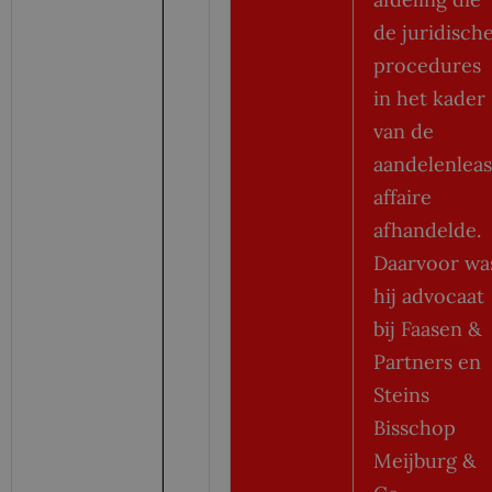
de juridisch
procedures
in het kader
van de
aandelenlea
affaire
afhandelde.
Daarvoor wa
hij advocaat
bij Faasen &
Partners en
Steins
Bisschop
Meijburg &