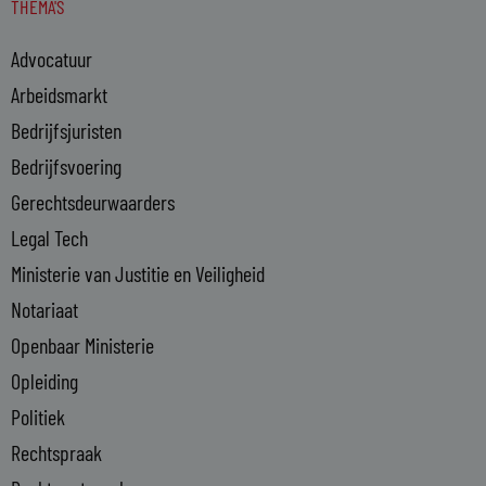
THEMA'S
k
e
Advocatuur
d
i
Arbeidsmarkt
n
Bedrijfsjuristen
-
Bedrijfsvoering
i
n
Gerechtsdeurwaarders
Legal Tech
Ministerie van Justitie en Veiligheid
Notariaat
Openbaar Ministerie
Opleiding
Politiek
Rechtspraak