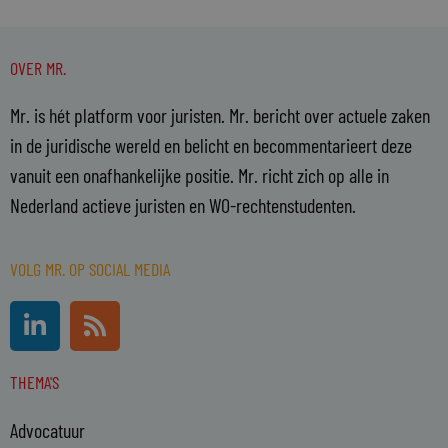
OVER MR.
Mr. is hét platform voor juristen. Mr. bericht over actuele zaken
in de juridische wereld en belicht en becommentarieert deze
vanuit een onafhankelijke positie. Mr. richt zich op alle in
Nederland actieve juristen en WO-rechtenstudenten.
VOLG MR. OP SOCIAL MEDIA
L
R
i
s
n
s
THEMA'S
k
e
Advocatuur
d