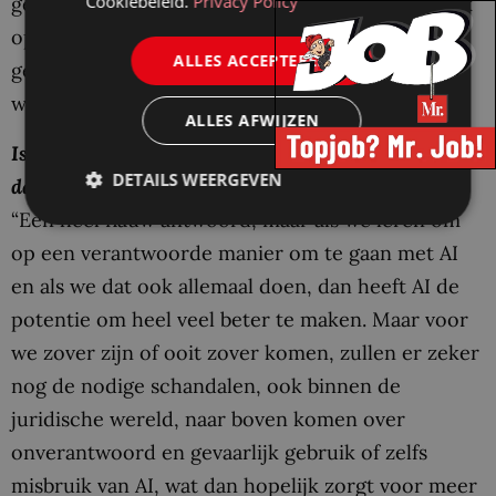
Cookiebeleid.
Privacy Policy
geschreven hebben dat deze, gezien het misbruik
op grote schaal dat er in de samenleving van
ALLES ACCEPTEREN
gemaakt wordt, strenger gereguleerd moeten
worden dan nu het geval is onder de AI Act.”
ALLES AFWIJZEN
Is de juridische sector straks beter of slechter af
DETAILS WEERGEVEN
dankzij AI, denkt u?
“Een heel flauw antwoord, maar als we leren om
op een verantwoorde manier om te gaan met AI
en als we dat ook allemaal doen, dan heeft AI de
potentie om heel veel beter te maken. Maar voor
we zover zijn of ooit zover komen, zullen er zeker
nog de nodige schandalen, ook binnen de
juridische wereld, naar boven komen over
onverantwoord en gevaarlijk gebruik of zelfs
misbruik van AI, wat dan hopelijk zorgt voor meer