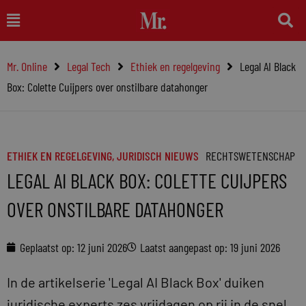
Ga
Main
naar
Menu
de
Mr. Online
Legal Tech
Ethiek en regelgeving
Legal AI Black
inhoud
Box: Colette Cuijpers over onstilbare datahonger
ETHIEK EN REGELGEVING
,
JURIDISCH NIEUWS
RECHTSWETENSCHAP
LEGAL AI BLACK BOX: COLETTE CUIJPERS
OVER ONSTILBARE DATAHONGER
Geplaatst op:
12 juni 2026
Laatst aangepast op: 19 juni 2026
In de artikelserie 'Legal AI Black Box' duiken
juridische experts zes vrijdagen op rij in de snel