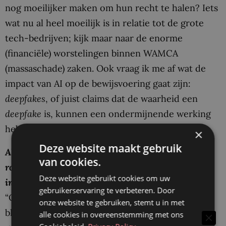
nog moeilijker maken om hun recht te halen? Iets
wat nu al heel moeilijk is in relatie tot de grote
tech-bedrijven; kijk maar naar de enorme
(financiële) worstelingen binnen WAMCA
(massaschade) zaken. Ook vraag ik me af wat de
impact van AI op de bewijsvoering gaat zijn:
deepfakes
, of juist claims dat de waarheid een
deepfake
is, kunnen een ondermijnende werking
hebben op waarheidsvinding.”
×
Deze website maakt gebruik
Als u het voor het zeggen had, welke regel of wet
van cookies.
rondom AI-gebruik zou u dan vandaag nog
Deze website gebruikt cookies om uw
invoeren?
gebruikerservaring te verbeteren. Door
“Om dan maar in de sfeer van die
deepfakes
te
onze website te gebruiken, stemt u in met
blijven: ik ben het eens met andere auteurs die al
alle cookies in overeenstemming met ons