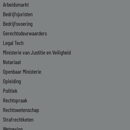
i
Arbeidsmarkt
n
Bedrijfsjuristen
-
Bedrijfsvoering
i
n
Gerechtsdeurwaarders
Legal Tech
Ministerie van Justitie en Veiligheid
Notariaat
Openbaar Ministerie
Opleiding
Politiek
Rechtspraak
Rechtswetenschap
Strafrechtketen
Wetgeving