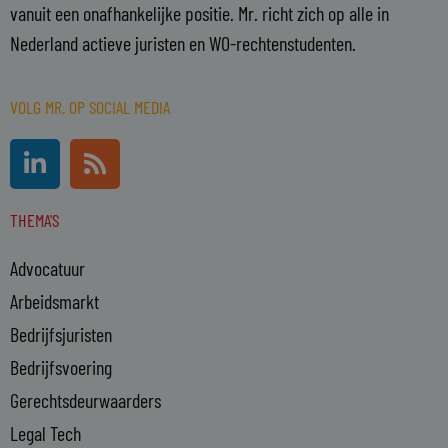
vanuit een onafhankelijke positie. Mr. richt zich op alle in
Nederland actieve juristen en WO-rechtenstudenten.
VOLG MR. OP SOCIAL MEDIA
L
R
i
s
n
s
THEMA'S
k
e
Advocatuur
d
i
Arbeidsmarkt
n
Bedrijfsjuristen
-
Bedrijfsvoering
i
n
Gerechtsdeurwaarders
Legal Tech