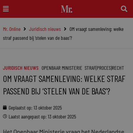
Ga
Main
naar
Menu
de
Mr. Online
Juridisch nieuws
OM vraagt samenleving: welke
inhoud
straf passend bij ‘stelen van de baas’?
JURIDISCH NIEUWS
OPENBAAR MINISTERIE
STRAF(PROCES)RECHT
OM VRAAGT SAMENLEVING: WELKE STRAF
PASSEND BIJ ‘STELEN VAN DE BAAS’?
Geplaatst op:
13 oktober 2025
Laatst aangepast op: 13 oktober 2025
Het Openbaar Ministerie vraag het Nederlandse