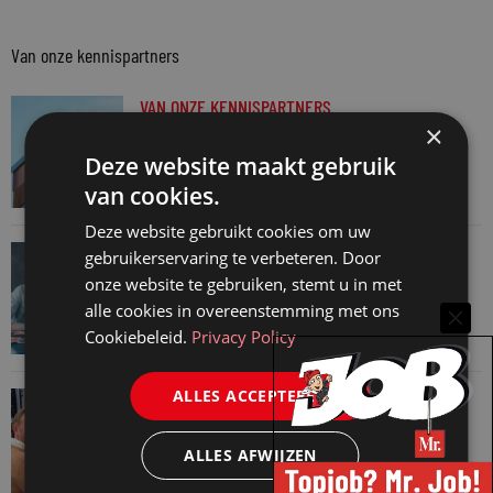
Van onze kennispartners
VAN ONZE KENNISPARTNERS
×
Van praktijk naar bewijs: hoe onderbouw je
Deze website maakt gebruik
keuzes tijdens een Wwft-audit?
van cookies.
7 augustus 2026
Deze website gebruikt cookies om uw
VAN ONZE KENNISPARTNERS
gebruikerservaring te verbeteren. Door
Werkdruk zegt meer dan urennormen
onze website te gebruiken, stemt u in met
alle cookies in overeenstemming met ons
7 augustus 2026
Cookiebeleid.
Privacy Policy
ALLES ACCEPTEREN
VAN ONZE KENNISPARTNERS
Martin Woodward: waarom geen enkel
ALLES AFWIJZEN
advocatenkantoor hetzelfde kan blijven
4 augustus 2026