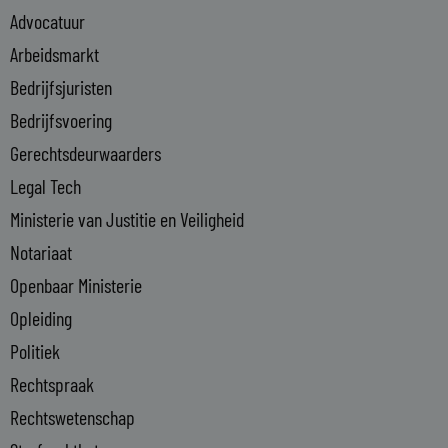
e
Advocatuur
d
i
Arbeidsmarkt
n
Bedrijfsjuristen
-
Bedrijfsvoering
i
n
Gerechtsdeurwaarders
Legal Tech
Ministerie van Justitie en Veiligheid
Notariaat
Openbaar Ministerie
Opleiding
Politiek
Rechtspraak
Rechtswetenschap