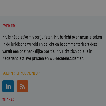
OVER MR.
Mr. is hét platform voor juristen. Mr. bericht over actuele zaken
in de juridische wereld en belicht en becommentarieert deze
vanuit een onafhankelijke positie. Mr. richt zich op alle in
Nederland actieve juristen en WO-rechtenstudenten.
VOLG MR. OP SOCIAL MEDIA
L
R
i
s
n
s
THEMA'S
k