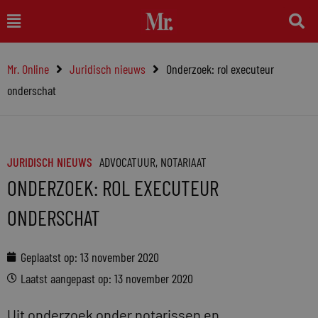
Ga
Main
naar
Menu
de
Mr. Online
Juridisch nieuws
Onderzoek: rol executeur
inhoud
onderschat
JURIDISCH NIEUWS
ADVOCATUUR
,
NOTARIAAT
ONDERZOEK: ROL EXECUTEUR
ONDERSCHAT
Geplaatst op:
13 november 2020
Laatst aangepast op: 13 november 2020
Uit onderzoek onder notarissen en