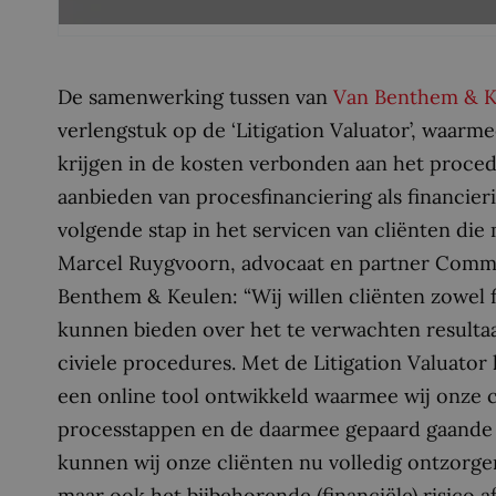
De samenwerking tussen van
Van Benthem & K
verlengstuk op de ‘Litigation Valuator’, waar
krijgen in de kosten verbonden aan het procede
aanbieden van procesfinanciering als financi
volgende stap in het servicen van cliënten die 
Marcel Ruygvoorn, advocaat en partner Commer
Benthem & Keulen: “Wij willen cliënten zowel f
kunnen bieden over het te verwachten resultaat
civiele procedures. Met de Litigation Valuator 
een online tool ontwikkeld waarmee wij onze c
processtappen en de daarmee gepaard gaande 
kunnen wij onze cliënten nu volledig ontzorge
maar ook het bijbehorende (financiële) risico a