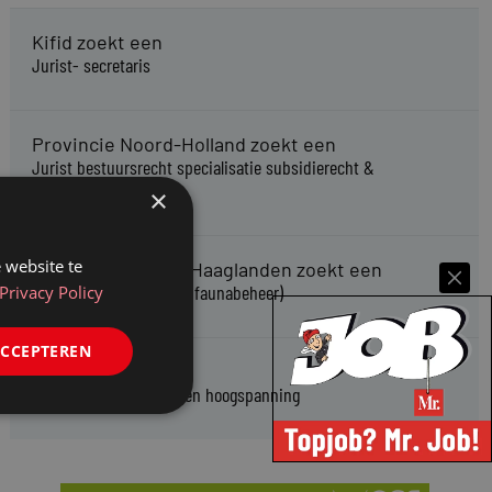
Kifid zoekt een
Jurist- secretaris
Provincie Noord-Holland zoekt een
Jurist bestuursrecht specialisatie subsidierecht &
staatssteuntoetsing
×
 website te
Omgevingsdienst Haaglanden zoekt een
Jurist Omgevingsrecht (faunabeheer)
Privacy Policy
ACCEPTEREN
Enexis zoekt een
Rentmeester midden- en hoogspanning