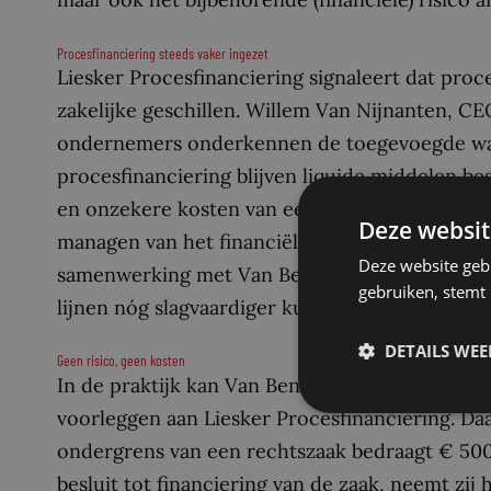
Procesfinanciering steeds vaker ingezet
Liesker Procesfinanciering signaleert dat proc
zakelijke geschillen. Willem Van Nijnanten, CE
ondernemers onderkennen de toegevoegde waar
procesfinanciering blijven liquide middelen be
en onzekere kosten van een proces niet meer n
Deze websit
managen van het financiële proces volledig ui
Deze website geb
samenwerking met Van Benthem & Keulen geldt 
gebruiken, stemt
lijnen nóg slagvaardiger kunnen handelen en d
DETAILS WE
Geen risico, geen kosten
In de praktijk kan Van Benthem & Keulen, indi
voorleggen aan Liesker Procesfinanciering. Daar
ondergrens van een rechtszaak bedraagt € 500.
besluit tot financiering van de zaak, neemt zij h