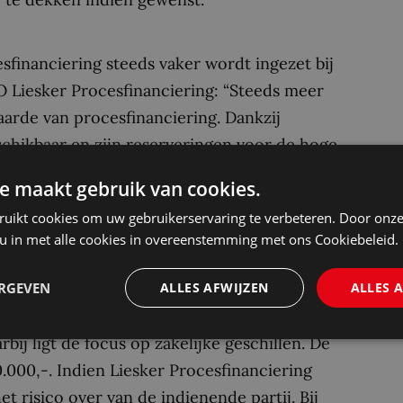
esfinanciering steeds vaker wordt ingezet bij
O Liesker Procesfinanciering: “Steeds meer
de van procesfinanciering. Dankzij
schikbaar en zijn reserveringen voor de hoge
oodzakelijk. Daar komt bij dat wij het
e maakt gebruik van cookies.
t handen nemen van de cliënt. In deze
ruikt cookies om uw gebruikerservaring te verbeteren. Door onze
bovendien dat wij als gevolg van de korte
 u in met alle cookies in overeenstemming met ons Cookiebeleid.
e cliënt optimaal maatwerk kunnen bieden.”
ERGEVEN
ALLES AFWIJZEN
ALLES 
en cliënten dat wensen, rechtszaken
bij ligt de focus op zakelijke geschillen. De
000,-. Indien Liesker Procesfinanciering
et risico over van de indienende partij. Bij