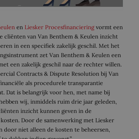
eulen
en
Liesker Procesfinanciering
vormt een
mee cliënten van Van Benthem & Keulen inzicht
ren in een specifiek zakelijk geschil. Met het
eringsinstrument zet Van Benthem & Keulen een
met een zakelijk geschil naar de rechter willen.
cial Contracts & Dispute Resolution bij Van
inanciële als procedurele transparantie
. Dat is belangrijk voor hen, met name bij
hebben wij, inmiddels ruim drie jaar geleden,
liënten inzicht kunnen geven in de
kosten. Door de samenwerking met Liesker
n door niet alleen de kosten te beheersen,
f te dekken indien gewenst.”