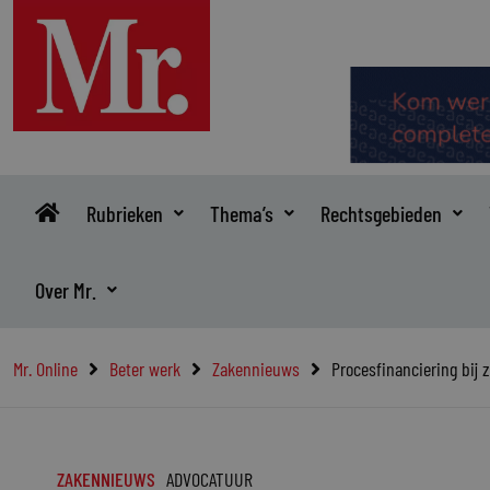
Ga
naar
de
inhoud
Rubrieken
Thema’s
Rechtsgebieden
Over Mr.
Mr. Online
Beter werk
Zakennieuws
Procesfinanciering bij z
ZAKENNIEUWS
ADVOCATUUR