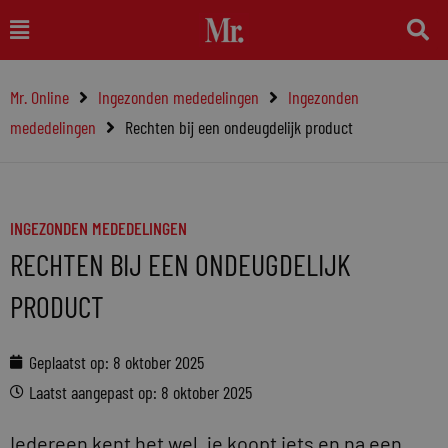
Ga
Main
naar
Menu
de
Mr. Online
Ingezonden mededelingen
Ingezonden
inhoud
mededelingen
Rechten bij een ondeugdelijk product
INGEZONDEN MEDEDELINGEN
RECHTEN BIJ EEN ONDEUGDELIJK
PRODUCT
Geplaatst op:
8 oktober 2025
Laatst aangepast op: 8 oktober 2025
Iedereen kent het wel, je koopt iets en na een