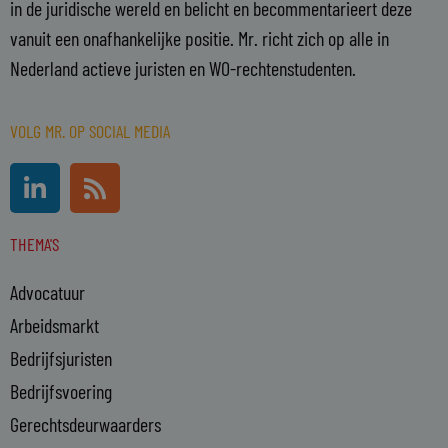
in de juridische wereld en belicht en becommentarieert deze
vanuit een onafhankelijke positie. Mr. richt zich op alle in
Nederland actieve juristen en WO-rechtenstudenten.
VOLG MR. OP SOCIAL MEDIA
L
R
i
s
n
s
THEMA'S
k
e
Advocatuur
d
i
Arbeidsmarkt
n
Bedrijfsjuristen
-
Bedrijfsvoering
i
n
Gerechtsdeurwaarders