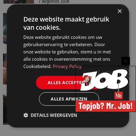
7 augustus 2026
×
VAN ONZE KENNISPARTNERS
Deze website maakt gebruik
Werkdruk zegt meer dan urennormen
van cookies.
7 augustus 2026
Deze website gebruikt cookies om uw
gebruikerservaring te verbeteren. Door
onze website te gebruiken, stemt u in met
VAN ONZE KENNISPARTNERS
alle cookies in overeenstemming met ons
Martin Woodward: waarom geen enkel
Cookiebeleid.
Privacy Policy
advocatenkantoor hetzelfde kan blijven
4 augustus 2026
ALLES ACCEPTEREN
VAN ONZE KENNISPARTNERS
ALLES AFWIJZEN
Waarom standaard carrièrepaden talent
kosten
DETAILS WEERGEVEN
31 juli 2026