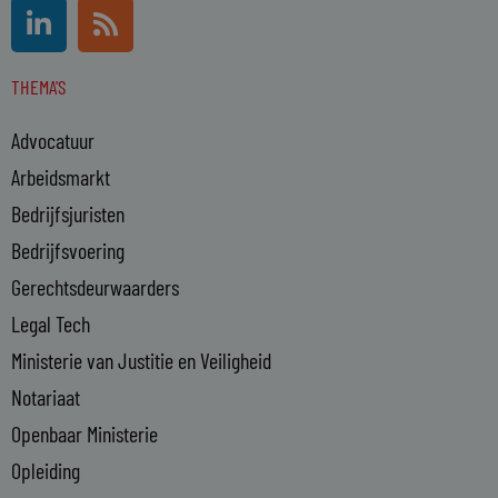
L
R
i
s
n
s
THEMA'S
k
e
Advocatuur
d
i
Arbeidsmarkt
n
Bedrijfsjuristen
-
Bedrijfsvoering
i
n
Gerechtsdeurwaarders
Legal Tech
Ministerie van Justitie en Veiligheid
Notariaat
Openbaar Ministerie
Opleiding