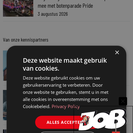
mee met botenparade Pride
3 augustus 2026
Van onze kennispartners
×
VAN ONZE KENNISPARTNERS
Deze website maakt gebruik
Van praktijk naar bewijs: hoe onderbouw je
van cookies.
keuzes tijdens een Wwft-audit?
7 augustus 2026
Deze website gebruikt cookies om uw
gebruikerservaring te verbeteren. Door
onze website te gebruiken, stemt u in met
VAN ONZE KENNISPARTNERS
alle cookies in overeenstemming met ons
Werkdruk zegt meer dan urennormen
Cookiebeleid.
Privacy Policy
7 augustus 2026
ALLES ACCEPTEREN
VAN ONZE KENNISPARTNERS