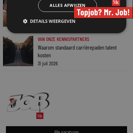
ALLES AFWIJZEN
Martin Woodward: waarom geen enkel
advocatenkantoor hetzelfde kan blijven
DETAILS WEERGEVEN
4 augustus 2026
VAN ONZE KENNISPARTNERS
Waarom standaard carrièrepaden talent
kosten
31 juli 2026
Alle vacatures