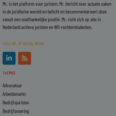
Mr. is hét platform voor juristen. Mr. bericht over actuele zaken
in de juridische wereld en belicht en becommentarieert deze
vanuit een onafhankelijke positie. Mr. richt zich op alle in
Nederland actieve juristen en WO-rechtenstudenten.
VOLG MR. OP SOCIAL MEDIA
L
R
i
s
n
s
THEMA'S
k
e
Advocatuur
d
i
Arbeidsmarkt
n
Bedrijfsjuristen
-
Bedrijfsvoering
i