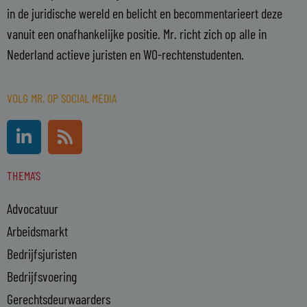
in de juridische wereld en belicht en becommentarieert deze
vanuit een onafhankelijke positie. Mr. richt zich op alle in
Nederland actieve juristen en WO-rechtenstudenten.
VOLG MR. OP SOCIAL MEDIA
L
R
i
s
n
s
THEMA'S
k
e
Advocatuur
d
i
Arbeidsmarkt
n
Bedrijfsjuristen
-
Bedrijfsvoering
i
n
Gerechtsdeurwaarders