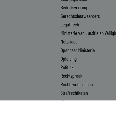
Bedrijfsvoering
Gerechtsdeurwaarders
Legal Tech
Ministerie van Justitie en Veilig
Notariaat
Openbaar Ministerie
Opleiding
Politiek
Rechtspraak
Rechtswetenschap
Strafrechtketen
Wetgeving