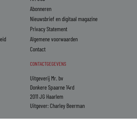
Abonneren
Nieuwsbrief en digitaal magazine
Privacy Statement
heid
Algemene voorwaarden
Contact
CONTACTGEGEVENS
Uitgeverij Mr. bv
Donkere Spaarne 14rd
2011 JG Haarlem
Uitgever: Charley Beerman