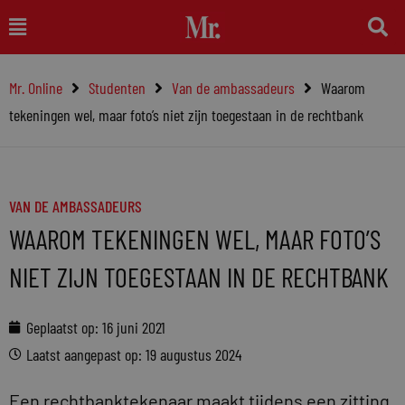
Ga
Main
naar
Menu
de
Mr. Online
Studenten
Van de ambassadeurs
Waarom
inhoud
tekeningen wel, maar foto’s niet zijn toegestaan in de rechtbank
VAN DE AMBASSADEURS
WAAROM TEKENINGEN WEL, MAAR FOTO’S
NIET ZIJN TOEGESTAAN IN DE RECHTBANK
Geplaatst op:
16 juni 2021
Laatst aangepast op: 19 augustus 2024
Een rechtbanktekenaar maakt tijdens een zitting