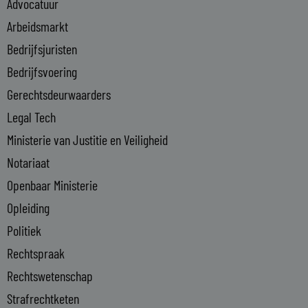
Advocatuur
d
i
Arbeidsmarkt
n
Bedrijfsjuristen
-
Bedrijfsvoering
i
n
Gerechtsdeurwaarders
Legal Tech
Ministerie van Justitie en Veiligheid
Notariaat
Openbaar Ministerie
Opleiding
Politiek
Rechtspraak
Rechtswetenschap
Strafrechtketen