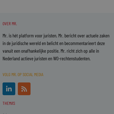
OVER MR.
Mr. is hét platform voor juristen. Mr. bericht over actuele zaken
in de juridische wereld en belicht en becommentarieert deze
vanuit een onafhankelijke positie. Mr. richt zich op alle in
Nederland actieve juristen en WO-rechtenstudenten.
VOLG MR. OP SOCIAL MEDIA
L
R
i
s
n
s
THEMA'S
k
e