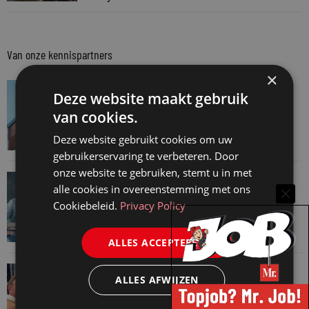
Van onze kennispartners
×
VAN ONZE KENNISPARTNERS
Deze website maakt gebruik
Van praktijk naar bewijs: hoe onderbouw je
van cookies.
keuzes tijdens een Wwft-audit?
Deze website gebruikt cookies om uw
7 augustus 2026
gebruikerservaring te verbeteren. Door
onze website te gebruiken, stemt u in met
VAN ONZE KENNISPARTNERS
alle cookies in overeenstemming met ons
Werkdruk zegt meer dan urennormen
Cookiebeleid.
Privacy Policy
7 augustus 2026
ALLES ACCEPTEREN
VAN ONZE KENNISPARTNERS
ALLES AFWIJZEN
Martin Woodward: waarom geen enkel
advocatenkantoor hetzelfde kan blijven