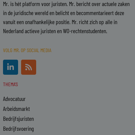
Mr. is hét platform voor juristen. Mr. bericht over actuele zaken
in de juridische wereld en belicht en becommentarieert deze
vanuit een onafhankelijke positie. Mr. richt zich op alle in
Nederland actieve juristen en WO-rechtenstudenten.
VOLG MR. OP SOCIAL MEDIA
L
R
i
s
n
s
THEMA'S
k
e
Advocatuur
d
i
Arbeidsmarkt
n
Bedrijfsjuristen
-
Bedrijfsvoering
i