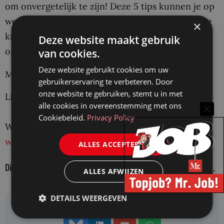
om onvergetelijk te zijn! Deze 5 tips kunnen je op
weg helpen om meer mond-tot-mondreclame te
×
krijgen en mooie opdrachten voor je bedrijf
Deze website maakt gebruik
opleveren.
van cookies.
Deze website gebruikt cookies om uw
Missie geslaagd!
gebruikerservaring te verbeteren. Door
onze website te gebruiken, stemt u in met
Linda Groeneveld
alle cookies in overeenstemming met ons
Cookiebeleid.
Privacy Policy
Webdesigner voor boutique kantoren
www.studiosoaked.nl
ALLES ACCEPTEREN
Dit bericht valt buiten de redactionele verantwoordelijkheid.
ALLES AFWIJZEN
DETAILS WEERGEVEN
Delen: