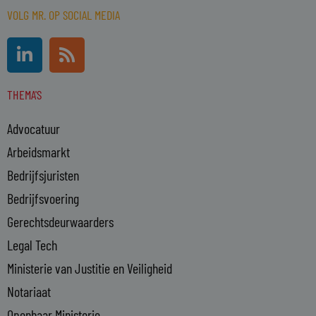
VOLG MR. OP SOCIAL MEDIA
L
R
i
s
n
s
THEMA'S
k
e
Advocatuur
d
i
Arbeidsmarkt
n
Bedrijfsjuristen
-
Bedrijfsvoering
i
n
Gerechtsdeurwaarders
Legal Tech
Ministerie van Justitie en Veiligheid
Notariaat
Openbaar Ministerie