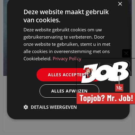
×
Deze website maakt gebruik
van cookies.
Deze website gebruikt cookies om uw
gebruikerservaring te verbeteren. Door
onze website te gebruiken, stemt u in met
alle cookies in overeenstemming met ons
Cookiebeleid.
Privacy Policy
ALLES ACCEPTEREN
VAN DE AMBASSADEURS
ALLES AFWIJZEN
DE OMSTREDEN CANADESE IMPORTMETHODE DIE
TEKEN- EN ACTIEFILMSCENARIO’S OPLEVERT
DETAILS WEERGEVEN
11 december 2020
Lennart Wierda