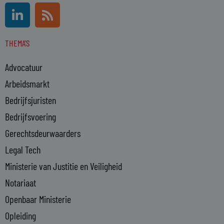
L
R
i
s
n
s
THEMA'S
k
e
Advocatuur
d
i
Arbeidsmarkt
n
Bedrijfsjuristen
-
Bedrijfsvoering
i
n
Gerechtsdeurwaarders
Legal Tech
Ministerie van Justitie en Veiligheid
Notariaat
Openbaar Ministerie
Opleiding