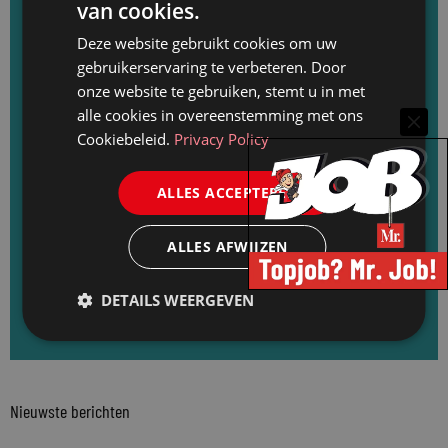
van cookies.
Het belangrijkste nieuws wekelijks in uw inbox?
Deze website gebruikt cookies om uw
gebruikerservaring te verbeteren. Door
Abonneer u op de Mr. nieuwsbrief: elke
onze website te gebruiken, stemt u in met
dinsdag rond de lunch een update van het
alle cookies in overeenstemming met ons
Cookiebeleid.
Privacy Policy
nieuws van de afgelopen week, de laatste
loopbaanwijzigingen en de recentste
ALLES ACCEPTEREN
vacatures. Meld u direct aan en ontvang
elke dinsdag de Mr. nieuwsbrief.
ALLES AFWIJZEN
DETAILS WEERGEVEN
Aanmelden voor de Mr. nieuwsbrief
Nieuwste berichten