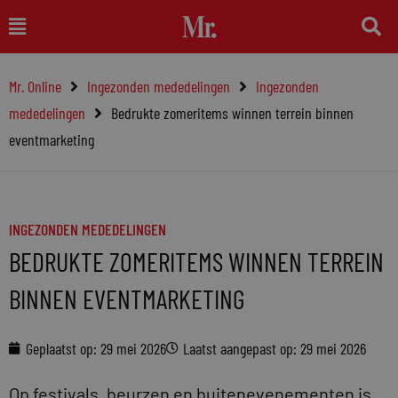
Ga
Main
naar
Menu
de
Mr. Online
Ingezonden mededelingen
Ingezonden
inhoud
mededelingen
Bedrukte zomeritems winnen terrein binnen
eventmarketing
INGEZONDEN MEDEDELINGEN
BEDRUKTE ZOMERITEMS WINNEN TERREIN
BINNEN EVENTMARKETING
Geplaatst op:
29 mei 2026
Laatst aangepast op: 29 mei 2026
Op festivals, beurzen en buitenevenementen is