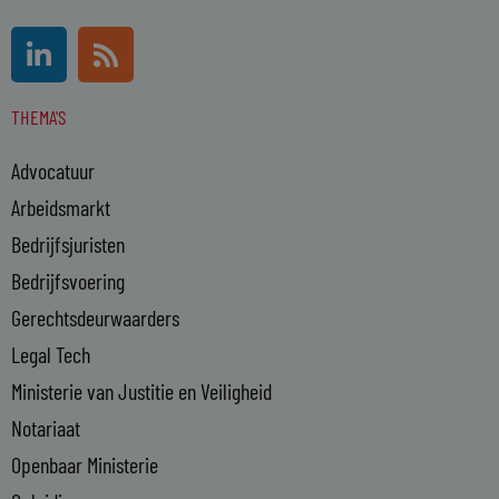
L
R
i
s
n
s
THEMA'S
k
e
Advocatuur
d
i
Arbeidsmarkt
n
Bedrijfsjuristen
-
Bedrijfsvoering
i
n
Gerechtsdeurwaarders
Legal Tech
Ministerie van Justitie en Veiligheid
Notariaat
Openbaar Ministerie