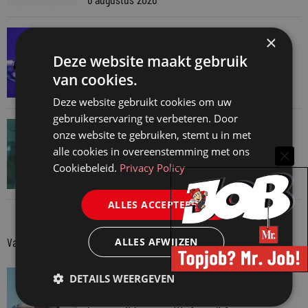
SNELRECHT
×
AI-muziekaanbieder maakt inbreuk op
Deze website maakt gebruik
auteursrecht
van cookies.
4 augustus 2026
Deze website gebruikt cookies om uw
gebruikerservaring te verbeteren. Door
JURIDISCH NIEUWS
onze website te gebruiken, stemt u in met
Hugo Nieuwenhuizen over puzzels, puzzelen
alle cookies in overeenstemming met ons
en taalvondsten
Cookiebeleid.
Privacy Policy
3 augustus 2026
ALLES ACCEPTEREN
Van onze kennispartners
ALLES AFWIJZEN
VAN ONZE KENNISPARTNERS
DETAILS WEERGEVEN
Van praktijk naar bewijs: hoe onderbouw je