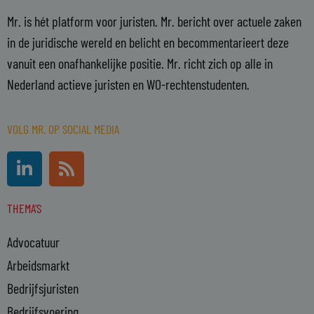
Mr. is hét platform voor juristen. Mr. bericht over actuele zaken
in de juridische wereld en belicht en becommentarieert deze
vanuit een onafhankelijke positie. Mr. richt zich op alle in
Nederland actieve juristen en WO-rechtenstudenten.
VOLG MR. OP SOCIAL MEDIA
L
R
i
s
n
s
THEMA'S
k
e
Advocatuur
d
i
Arbeidsmarkt
n
Bedrijfsjuristen
-
Bedrijfsvoering