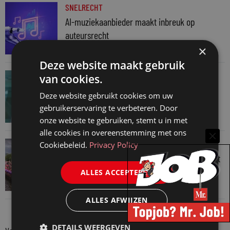
SNELRECHT
AI-muziekaanbieder maakt inbreuk op
auteursrecht
×
4 augustus 2026
Deze website maakt gebruik
JURIDISCH NIEUWS
van cookies.
Hugo Nieuwenhuizen over puzzels, puzzelen
Deze website gebruikt cookies om uw
en taalvondsten
gebruikerservaring te verbeteren. Door
3 augustus 2026
onze website te gebruiken, stemt u in met
alle cookies in overeenstemming met ons
JURIDISCH NIEUWS
Cookiebeleid.
Privacy Policy
Regenboognetwerk van de Rechtspraak vaart
mee met botenparade Pride
ALLES ACCEPTEREN
3 augustus 2026
ALLES AFWIJZEN
DETAILS WEERGEVEN