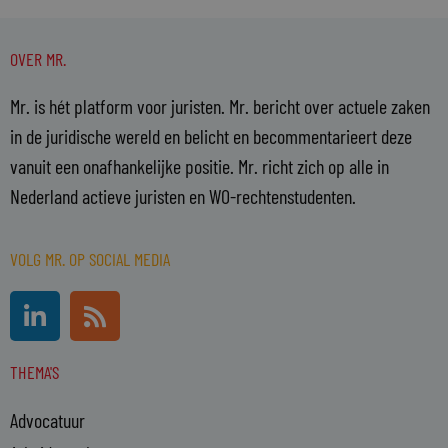
OVER MR.
Mr. is hét platform voor juristen. Mr. bericht over actuele zaken
in de juridische wereld en belicht en becommentarieert deze
vanuit een onafhankelijke positie. Mr. richt zich op alle in
Nederland actieve juristen en WO-rechtenstudenten.
VOLG MR. OP SOCIAL MEDIA
L
R
i
s
n
s
THEMA'S
k
e
Advocatuur
d