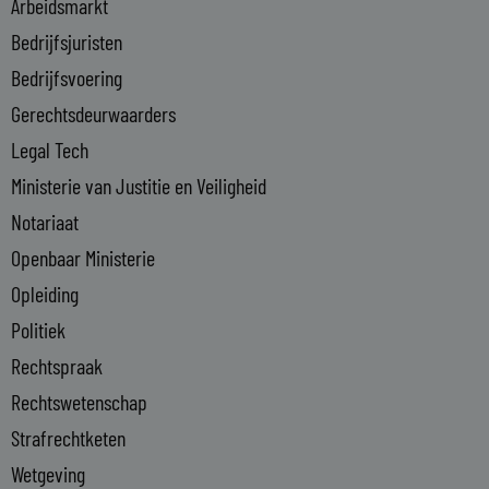
i
Arbeidsmarkt
n
Bedrijfsjuristen
-
Bedrijfsvoering
i
n
Gerechtsdeurwaarders
Legal Tech
Ministerie van Justitie en Veiligheid
Notariaat
Openbaar Ministerie
Opleiding
Politiek
Rechtspraak
Rechtswetenschap
Strafrechtketen
Wetgeving