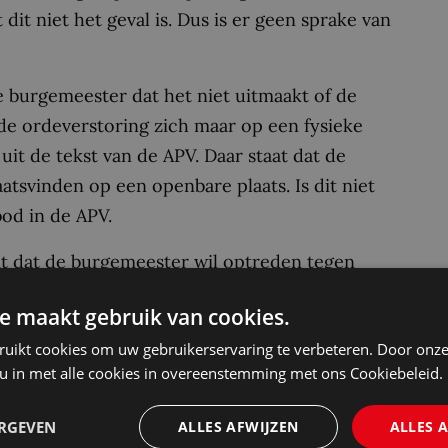
dit niet het geval is. Dus is er geen sprake van
 burgemeester dat het niet uitmaakt of de
g de ordeverstoring zich maar op een fysieke
 uit de tekst van de APV. Daar staat dat de
atsvinden op een openbare plaats. Is dit niet
bod in de APV.
eit dat de burgemeester wil optreden tegen
nzetten tot ordeverstoring. Maar benadrukt
e maakt gebruik van cookies.
iet gebruikt kan worden. Het is – zo oordeelt
ruikt cookies om uw gebruikerservaring te verbeteren. Door onze
desondanks uit te gaan van de door de
 u in met alle cookies in overeenstemming met ons Cookiebeleid.
is aan de wetgever om een voorschrift vast te
us de Afdeling.
ERGEVEN
ALLES AFWIJZEN
ALLES 