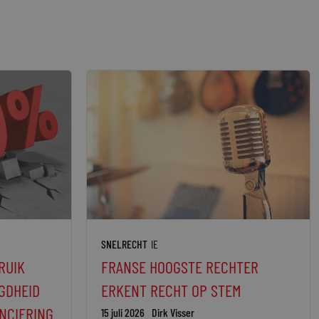
SNELRECHT
IE
RUIK
FRANSE HOOGSTE RECHTER
GDHEID
ERKENT RECHT OP STEM
NCIERING
15 juli 2026
Dirk Visser