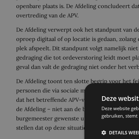
openbare plaats is. De Afdeling concludeert dat 
overtreding van de APV.
De Afdeling verwerpt ook het standpunt van de
oproep digitaal of op locatie is gedaan, zolan
plek afspeelt. Dit standpunt volgt namelijk niet
gedraging die tot ordeverstoring leidt moet pla
geval dan valt de gedraging niet onder het ver
De Afdeling toont ten slotte begrip voor het f
personen die via sociale media oproepen of aa
Deze websit
dat het betreffende APV-voorschrift daarvoor n
Deze website geb
de Afdeling – niet aan de bestuursrechter om 
gebruiken, stemt
burgemeester gewenste uitleg van de APV. Het 
stellen dat op deze situatie toegesneden is, ald
DETAILS WE