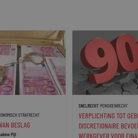
SNELRECHT
PENSIOENRECHT
VERPLICHTING TOT GEB
CONOMISCH STRAFRECHT
 VAN BESLAG
DISCRETIONAIRE BEVOE
abine Pijl
WERKGEVER VOOR FINA