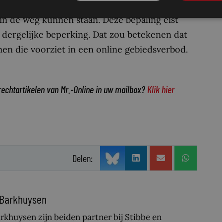
as biedt. Nu het gaat om een beperking van een
in de weg kunnen staan. Deze bepaling eist
 dergelijke beperking. Dat zou betekenen dat
en die voorziet in een online gebiedsverbod.
rechtartikelen van Mr.-Online in uw mailbox?
Klik hier
Delen:
 Barkhuysen
khuysen zijn beiden partner bij Stibbe en