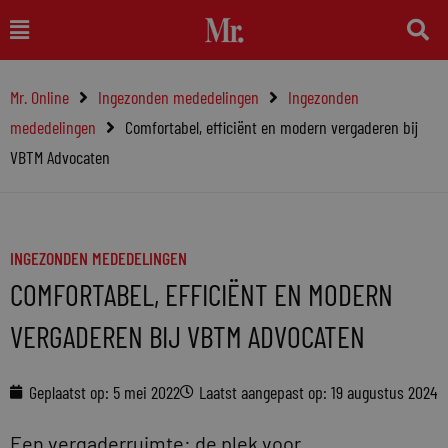
Ga
Main
naar
Menu
de
Mr. Online
Ingezonden mededelingen
Ingezonden
inhoud
mededelingen
Comfortabel, efficiënt en modern vergaderen bij
VBTM Advocaten
INGEZONDEN MEDEDELINGEN
COMFORTABEL, EFFICIËNT EN MODERN
VERGADEREN BIJ VBTM ADVOCATEN
Geplaatst op:
5 mei 2022
Laatst aangepast op: 19 augustus 2024
Een vergaderruimte: de plek voor