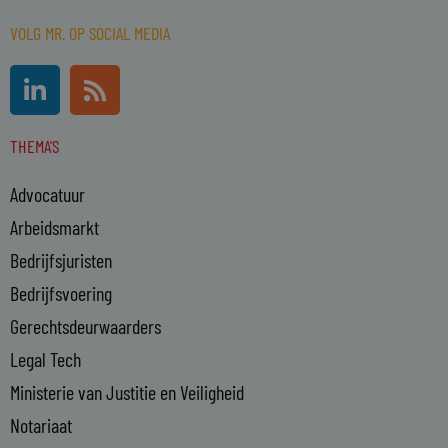
VOLG MR. OP SOCIAL MEDIA
L
R
i
s
n
s
THEMA'S
k
e
Advocatuur
d
i
Arbeidsmarkt
n
Bedrijfsjuristen
-
Bedrijfsvoering
i
n
Gerechtsdeurwaarders
Legal Tech
Ministerie van Justitie en Veiligheid
Notariaat