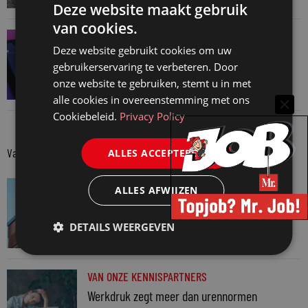
3 augustus 2026
Deze website maakt gebruik
van cookies.
JURIDISCH NIEUWS
Deze website gebruikt cookies om uw
Verschoningsgerechtigde info gemaakt door
gebruikerservaring te verbeteren. Door
AI? Dan niet langer vertrouwelijk
onze website te gebruiken, stemt u in met
31 juli 2026
alle cookies in overeenstemming met ons
Cookiebeleid.
Privacy Policy
Van onze kennispartners
ALLES ACCEPTEREN
VAN ONZE KENNISPARTNERS
ALLES AFWIJZEN
Van praktijk naar bewijs: hoe onderbouw je
keuzes tijdens een Wwft-audit?
DETAILS WEERGEVEN
7 augustus 2026
VAN ONZE KENNISPARTNERS
Werkdruk zegt meer dan urennormen