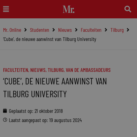
Ga
Main
naar
Menu
de
Mr. Online
Studenten
Nieuws
Faculteiten
Tilburg
inhoud
‘Cube’, de nieuwe aanwinst van Tilburg University
FACULTEITEN
,
NIEUWS
,
TILBURG
,
VAN DE AMBASSADEURS
‘CUBE’, DE NIEUWE AANWINST VAN
TILBURG UNIVERSITY
Geplaatst op:
21 oktober 2018
Laatst aangepast op: 19 augustus 2024