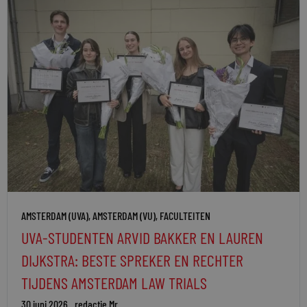
AMSTERDAM (UVA)
,
AMSTERDAM (VU)
,
FACULTEITEN
UVA-STUDENTEN ARVID BAKKER EN LAUREN
DIJKSTRA: BESTE SPREKER EN RECHTER
TIJDENS AMSTERDAM LAW TRIALS
30 juni 2026
redactie Mr.