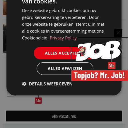
van cookies.
advocatenkantoor hetzelfde kan blijven
Deze website gebruikt cookies om uw
4 augustus 2026
gebruikerservaring te verbeteren. Door
onze website te gebruiken, stemt u in met
VAN ONZE KENNISPARTNERS
alle cookies in overeenstemming met ons
Waarom standaard carrièrepaden talent
Cookiebeleid.
Privacy Policy
kosten
31 juli 2026
ALLES ACCEPTEREN
ALLES AFWIJZEN
DETAILS WEERGEVEN
Alle vacatures