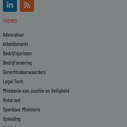
L
R
i
s
n
s
THEMA'S
k
e
Advocatuur
d
i
Arbeidsmarkt
n
Bedrijfsjuristen
-
Bedrijfsvoering
i
n
Gerechtsdeurwaarders
Legal Tech
Ministerie van Justitie en Veiligheid
Notariaat
Openbaar Ministerie
Opleiding