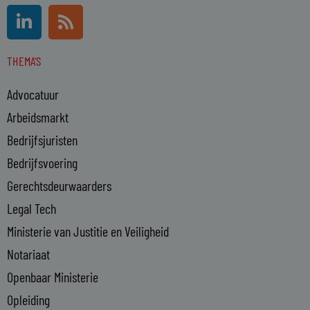
L
R
i
s
n
s
THEMA'S
k
e
Advocatuur
d
i
Arbeidsmarkt
n
Bedrijfsjuristen
-
Bedrijfsvoering
i
n
Gerechtsdeurwaarders
Legal Tech
Ministerie van Justitie en Veiligheid
Notariaat
Openbaar Ministerie
Opleiding