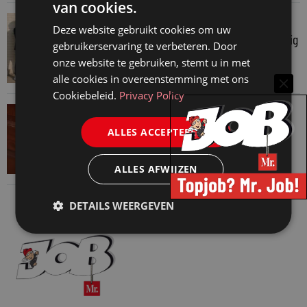
van cookies.
VAN ONZE KENNISPARTNERS
Deze website gebruikt cookies om uw
Je hebt maar 1% van je jaarlijkse omzet nodig
gebruikerservaring te verbeteren. Door
30 juli 2026
onze website te gebruiken, stemt u in met
alle cookies in overeenstemming met ons
Cookiebeleid.
Privacy Policy
VAN ONZE KENNISPARTNERS
Een HR-brief is meer dan een juridisch
ALLES ACCEPTEREN
document
28 juli 2026
ALLES AFWIJZEN
DETAILS WEERGEVEN