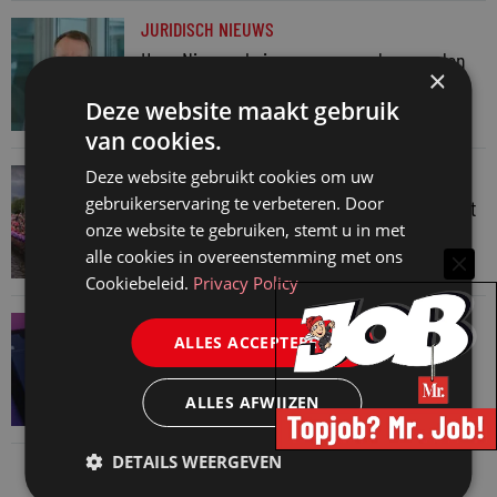
JURIDISCH NIEUWS
Hugo Nieuwenhuizen over puzzels, puzzelen
×
en taalvondsten
Deze website maakt gebruik
3 augustus 2026
van cookies.
JURIDISCH NIEUWS
Deze website gebruikt cookies om uw
gebruikerservaring te verbeteren. Door
Regenboognetwerk van de Rechtspraak vaart
onze website te gebruiken, stemt u in met
mee met botenparade Pride
alle cookies in overeenstemming met ons
3 augustus 2026
Cookiebeleid.
Privacy Policy
JURIDISCH NIEUWS
ALLES ACCEPTEREN
Verschoningsgerechtigde info gemaakt door
AI? Dan niet langer vertrouwelijk
ALLES AFWIJZEN
31 juli 2026
DETAILS WEERGEVEN