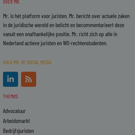
OVER MR.
Mr. is hét platform voor juristen. Mr. bericht over actuele zaken
in de juridische wereld en belicht en becommentarieert deze
vanuit een onafhankelijke positie. Mr. richt zich op alle in
Nederland actieve juristen en WO-rechtenstudenten.
VOLG MR. OP SOCIAL MEDIA
L
R
i
s
n
s
THEMA'S
k
e
Advocatuur
d
i
Arbeidsmarkt
n
Bedrijfsjuristen