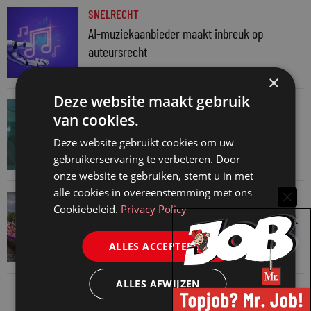
SNELRECHT
AI-muziekaanbieder maakt inbreuk op
auteursrecht
4 augustus 2026
×
Deze website maakt gebruik
JURIDISCH NIEUWS
van cookies.
Hugo Nieuwenhuizen over puzzels, puzzelen
Deze website gebruikt cookies om uw
en taalvondsten
gebruikerservaring te verbeteren. Door
3 augustus 2026
onze website te gebruiken, stemt u in met
alle cookies in overeenstemming met ons
JURIDISCH NIEUWS
Cookiebeleid.
Privacy Policy
Regenboognetwerk van de Rechtspraak vaart
mee met botenparade Pride
ALLES ACCEPTEREN
3 augustus 2026
ALLES AFWIJZEN