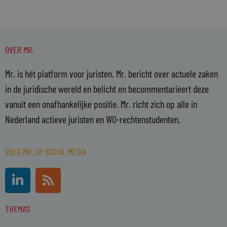
OVER MR.
Mr. is hét platform voor juristen. Mr. bericht over actuele zaken
in de juridische wereld en belicht en becommentarieert deze
vanuit een onafhankelijke positie. Mr. richt zich op alle in
Nederland actieve juristen en WO-rechtenstudenten.
VOLG MR. OP SOCIAL MEDIA
L
R
i
s
n
s
THEMA'S
k
e