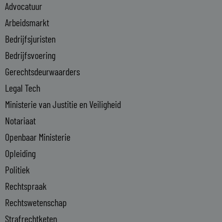
Advocatuur
d
i
Arbeidsmarkt
n
Bedrijfsjuristen
-
Bedrijfsvoering
i
n
Gerechtsdeurwaarders
Legal Tech
Ministerie van Justitie en Veiligheid
Notariaat
Openbaar Ministerie
Opleiding
Politiek
Rechtspraak
Rechtswetenschap
Strafrechtketen